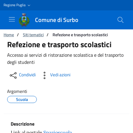
Regione Puglia
Comune di Surbo
Ti trovi in:
Home
/
Siti tematici
/
Refezione e trasporto scolastici
Refezione e trasporto scolastici
Refezione e trasporto scolastici
Accesso ai servizi di ristorazione scolastica e del trasporto
degli studenti
Condividi
Vedi azioni
Argomenti
Scuola
Descrizione
Link al portale
Spazioscuola