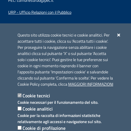
PEC:
comunesurbo@pec.it
URP - Ufficio Relazioni con il Pubblico
Iniziativa finanziata con risorse del POC Puglia 2014-2020. Asse II.
Azione 2.3.
Questo sito utilizza cookie tecnici e cookie analitici. Per
accettare tutti i cookie, clicca su 'Accetta tutti i cookie'.
Per proseguire la navigazione senza abilitare i cookie
analitici clicca sul pulsante 'X' o sul pulsante 'Accetta
solo i cookie tecnici'. Puoi gestire le tue preferenze sui
cookie in ogni momento riaprendo il banner con
Link utili
l'apposito pulsante 'Impostazioni cookie' e salvandole
Informativa privacy
cliccando sul pulsante 'Conferma le scelte'. Per vedere la
Cookie Policy completa, clicca
MAGGIORI INFORMAZIONI
Cookie policy
Cookie tecnici
Dichiarazione di accessibilità
Cookie necessari per il funzionamento del sito.
Cookie analitici
Note legali
Cookie per la raccolta di informazioni statistiche
relativamente agli accessi e navigazione sul sito.
Domande frequenti
Cookie di profilazione