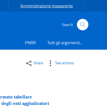
Amministrazione trasparente
Search
PNRR
Tutti gli argomenti...
Share
See actions
ormato tabellare
 degli enti aggiudicatori