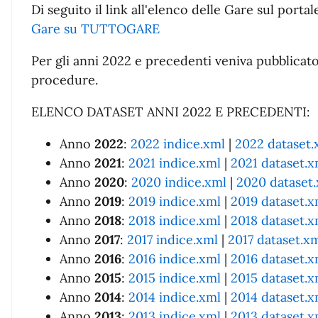
Di seguito il link all'elenco delle Gare sul por
Gare su TUTTOGARE
Per gli anni 2022 e precedenti veniva pubblicato
procedure.
ELENCO DATASET ANNI 2022 E PRECEDENTI:
Anno
2022
:
2022 indice.xml
|
2022 dataset.
Anno
2021
:
2021 indice.xml
|
2021 dataset.x
Anno
2020
:
2020 indice.xml
|
2020 dataset
Anno
2019
:
2019 indice.xml
|
2019 dataset.x
Anno
2018
:
2018 indice.xml
|
2018 dataset.x
Anno
2017
:
2017 indice.xml
|
2017 dataset.x
Anno
2016
:
2016 indice.xml
|
2016 dataset.x
Anno
2015
:
2015 indice.xml
|
2015 dataset.x
Anno
2014
:
2014 indice.xml
|
2014 dataset.x
Anno
2013
:
2013 indice.xml
|
2013 dataset.x