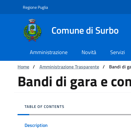
Navigation
Skip to Content
Regione Puglia
Comune di Surbo
Amministrazione
Novità
Servizi
You are:
Home
/
Amministrazione Trasparente
/
Bandi di ga
Bandi di gara e contratti
Bandi di gara e con
TABLE OF CONTENTS
Description