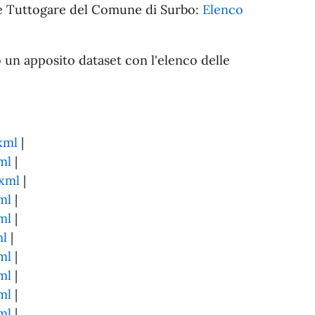
tale Tuttogare del Comune di Surbo:
Elenco
 un apposito dataset con l'elenco delle
xml
|
ml
|
.xml
|
ml
|
ml
|
ml
|
ml
|
ml
|
ml
|
ml
|