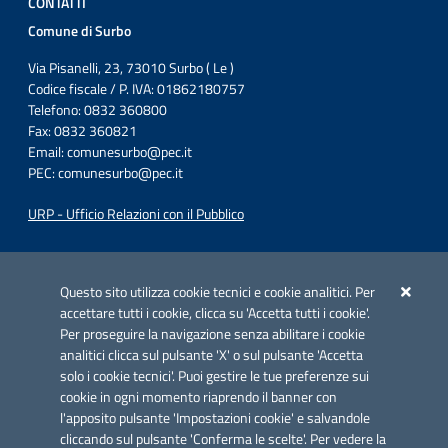
CONTATTI
Comune di Surbo
Via Pisanelli, 23, 73010 Surbo ( Le )
Codice fiscale / P. IVA: 01862180757
Telefono: 0832 360800
Fax: 0832 360821
Email:
comunesurbo@pec.it
PEC:
comunesurbo@pec.it
URP - Ufficio Relazioni con il Pubblico
Iniziativa finanziata con risorse del POC Puglia 2014-2020. Asse II.
Azione 2.3.
Questo sito utilizza cookie tecnici e cookie analitici. Per
accettare tutti i cookie, clicca su 'Accetta tutti i cookie'.
Per proseguire la navigazione senza abilitare i cookie
analitici clicca sul pulsante 'X' o sul pulsante 'Accetta
solo i cookie tecnici'. Puoi gestire le tue preferenze sui
cookie in ogni momento riaprendo il banner con
Link utili
l'apposito pulsante 'Impostazioni cookie' e salvandole
Informativa privacy
cliccando sul pulsante 'Conferma le scelte'. Per vedere la