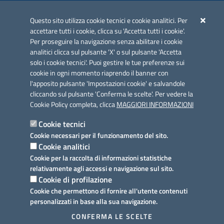
Iniziativa finanziata con risorse del POC Puglia 2014-2020. Asse II.
Azione 2.3.
Questo sito utilizza cookie tecnici e cookie analitici. Per
accettare tutti i cookie, clicca su 'Accetta tutti i cookie'.
Per proseguire la navigazione senza abilitare i cookie
analitici clicca sul pulsante 'X' o sul pulsante 'Accetta
solo i cookie tecnici'. Puoi gestire le tue preferenze sui
cookie in ogni momento riaprendo il banner con
Link utili
l'apposito pulsante 'Impostazioni cookie' e salvandole
Informativa privacy
cliccando sul pulsante 'Conferma le scelte'. Per vedere la
Cookie Policy completa, clicca
MAGGIORI INFORMAZIONI
Cookie policy
Cookie tecnici
Dichiarazione di accessibilità
Cookie necessari per il funzionamento del sito.
Cookie analitici
Note legali
Cookie per la raccolta di informazioni statistiche
relativamente agli accessi e navigazione sul sito.
Domande frequenti
Cookie di profilazione
Cookie che permettono di fornire all'utente contenuti
Richiesta assistenza
personalizzati in base alla sua navigazione.
Prenotazione appuntamento
CONFERMA LE SCELTE