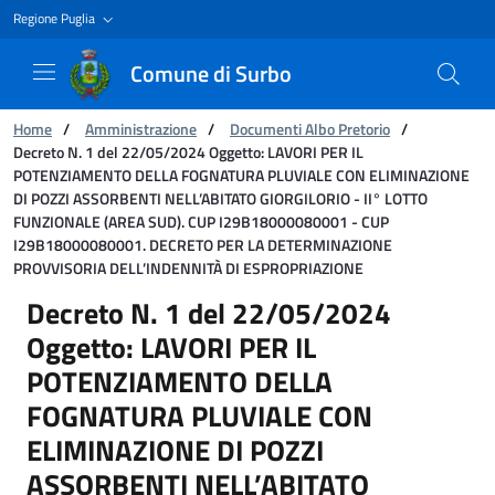
Regione Puglia
Comune di Surbo
Ti trovi in:
Home
/
Amministrazione
/
Documenti Albo Pretorio
/
Decreto N. 1 del 22/05/2024 Oggetto: LAVORI PER IL
POTENZIAMENTO DELLA FOGNATURA PLUVIALE CON ELIMINAZIONE
DI POZZI ASSORBENTI NELL’ABITATO GIORGILORIO - II° LOTTO
FUNZIONALE (AREA SUD). CUP I29B18000080001 - CUP
I29B18000080001. DECRETO PER LA DETERMINAZIONE
PROVVISORIA DELL’INDENNITÀ DI ESPROPRIAZIONE
Decreto N. 1 del 22/05/2024 Oggetto: LAV
Decreto N. 1 del 22/05/2024
Oggetto: LAVORI PER IL
POTENZIAMENTO DELLA
FOGNATURA PLUVIALE CON
ELIMINAZIONE DI POZZI
ASSORBENTI NELL’ABITATO