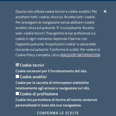
Iniziativa finanziata con risorse del POC Puglia 2014-2020. Asse II.
Azione 2.3.
Questo sito utilizza cookie tecnici e cookie analitici. Per
accettare tutti i cookie, clicca su 'Accetta tutti i cookie'.
Per proseguire la navigazione senza abilitare i cookie
analitici clicca sul pulsante 'X' o sul pulsante 'Accetta
solo i cookie tecnici'. Puoi gestire le tue preferenze sui
cookie in ogni momento riaprendo il banner con
Link utili
l'apposito pulsante 'Impostazioni cookie' e salvandole
Informativa privacy
cliccando sul pulsante 'Conferma le scelte'. Per vedere la
Cookie Policy completa, clicca
MAGGIORI INFORMAZIONI
Cookie policy
Cookie tecnici
Dichiarazione di accessibilità
Cookie necessari per il funzionamento del sito.
Cookie analitici
Note legali
Cookie per la raccolta di informazioni statistiche
relativamente agli accessi e navigazione sul sito.
Domande frequenti
Cookie di profilazione
Cookie che permettono di fornire all'utente contenuti
Richiesta assistenza
personalizzati in base alla sua navigazione.
Prenotazione appuntamento
CONFERMA LE SCELTE