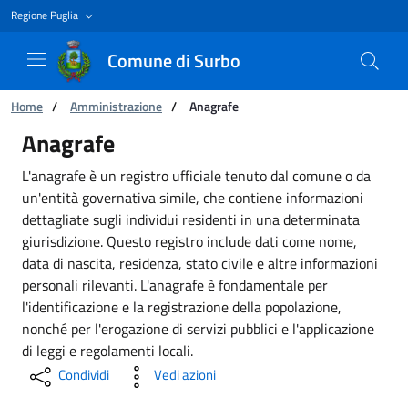
Regione Puglia
Comune di Surbo
Ti trovi in:
Home
/
Amministrazione
/
Anagrafe
Anagrafe
Anagrafe
L'anagrafe è un registro ufficiale tenuto dal comune o da
un'entità governativa simile, che contiene informazioni
dettagliate sugli individui residenti in una determinata
giurisdizione. Questo registro include dati come nome,
data di nascita, residenza, stato civile e altre informazioni
personali rilevanti. L'anagrafe è fondamentale per
l'identificazione e la registrazione della popolazione,
nonché per l'erogazione di servizi pubblici e l'applicazione
di leggi e regolamenti locali.
Condividi
Vedi azioni