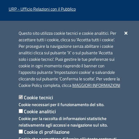
URP - Ufficio Relazioni con il Pubblico
Iniziativa finanziata con risorse del POC Puglia 2014-2020. Asse II.
Azione 2.3.
Questo sito utilizza cookie tecnici e cookie analitici. Per
accettare tutti i cookie, clicca su 'Accetta tutti i cookie'.
Per proseguire la navigazione senza abilitare i cookie
analitici clicca sul pulsante 'X' o sul pulsante 'Accetta
solo i cookie tecnici'. Puoi gestire le tue preferenze sui
cookie in ogni momento riaprendo il banner con
Link utili
l'apposito pulsante 'Impostazioni cookie' e salvandole
Informativa privacy
cliccando sul pulsante 'Conferma le scelte'. Per vedere la
Cookie Policy completa, clicca
MAGGIORI INFORMAZIONI
Cookie policy
Cookie tecnici
Dichiarazione di accessibilità
Cookie necessari per il funzionamento del sito.
Cookie analitici
Note legali
Cookie per la raccolta di informazioni statistiche
relativamente agli accessi e navigazione sul sito.
Domande frequenti
Cookie di profilazione
Cookie che permettono di fornire all'utente contenuti