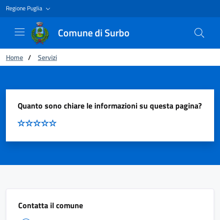
Regione Puglia
Comune di Surbo
Ti trovi in:
Home
/
Servizi
Servizio
Quanto sono chiare le informazioni su questa pagina?
Contatta il comune