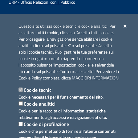
URP - Ufficio Relazioni con il Pubblico
Iniziativa finanziata con risorse del POC Puglia 2014-2020. Asse II.
Azione 2.3.
Questo sito utilizza cookie tecnici e cookie analitici. Per
accettare tutti i cookie, clicca su 'Accetta tutti i cookie'.
Per proseguire la navigazione senza abilitare i cookie
analitici clicca sul pulsante 'X' o sul pulsante 'Accetta
solo i cookie tecnici'. Puoi gestire le tue preferenze sui
cookie in ogni momento riaprendo il banner con
Link utili
l'apposito pulsante 'Impostazioni cookie' e salvandole
Informativa privacy
cliccando sul pulsante 'Conferma le scelte'. Per vedere la
Cookie Policy completa, clicca
MAGGIORI INFORMAZIONI
Cookie policy
Cookie tecnici
Dichiarazione di accessibilità
Cookie necessari per il funzionamento del sito.
Cookie analitici
Note legali
Cookie per la raccolta di informazioni statistiche
relativamente agli accessi e navigazione sul sito.
Domande frequenti
Cookie di profilazione
Cookie che permettono di fornire all'utente contenuti
Richiesta assistenza
personalizzati in base alla sua navigazione.