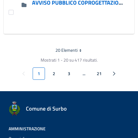
AVVISO PUBBLICO COPROGETTAZIONE
20 Elementi
Per pagina
Mostrati 1 - 20 su 417 risultati.
Pagina Precedente
Pagina Segue
1
2
3
...
21
Pagina
Pagina
Pagina
Pagine intermedie
Pagina
Comune di Surbo
AMMINISTRAZIONE