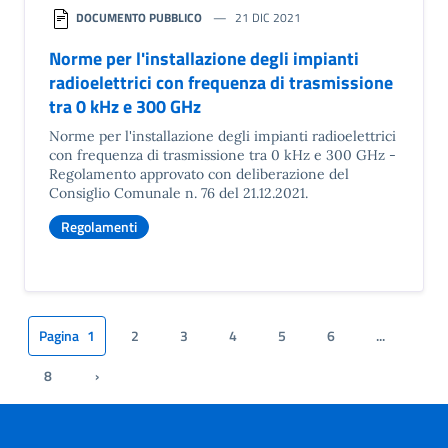
DOCUMENTO PUBBLICO
21 DIC 2021
Norme per l'installazione degli impianti
radioelettrici con frequenza di trasmissione
tra 0 kHz e 300 GHz
Norme per l'installazione degli impianti radioelettrici
con frequenza di trasmissione tra 0 kHz e 300 GHz -
Regolamento approvato con deliberazione del
Consiglio Comunale n. 76 del 21.12.2021.
Regolamenti
Pagina
1
2
3
4
5
6
...
8
›
Pagina successiva