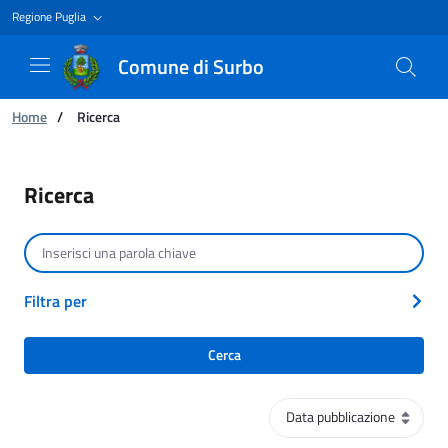
Regione Puglia
Comune di Surbo
Ti trovi in:
Home
/
Ricerca
Ricerca
Ricerca
Cerca per testo
Filtra per
Cerca
Ordinamento