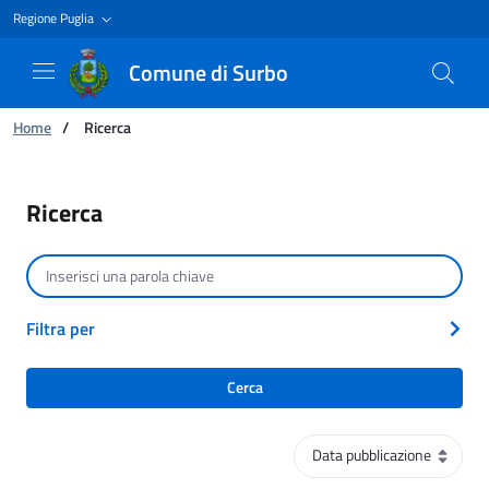
Regione Puglia
Comune di Surbo
Ti trovi in:
Home
/
Ricerca
Ricerca
Ricerca
Cerca per testo
Filtra per
Cerca
Ordinamento