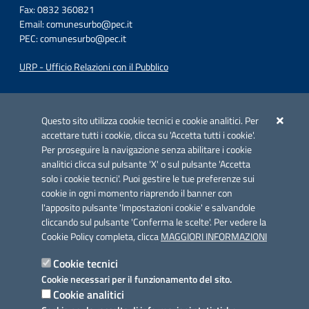
Fax: 0832 360821
Email:
comunesurbo@pec.it
PEC:
comunesurbo@pec.it
URP - Ufficio Relazioni con il Pubblico
Iniziativa finanziata con risorse del POC Puglia 2014-2020. Asse II.
Azione 2.3.
Questo sito utilizza cookie tecnici e cookie analitici. Per
accettare tutti i cookie, clicca su 'Accetta tutti i cookie'.
Per proseguire la navigazione senza abilitare i cookie
analitici clicca sul pulsante 'X' o sul pulsante 'Accetta
solo i cookie tecnici'. Puoi gestire le tue preferenze sui
cookie in ogni momento riaprendo il banner con
Link utili
l'apposito pulsante 'Impostazioni cookie' e salvandole
Informativa privacy
cliccando sul pulsante 'Conferma le scelte'. Per vedere la
Cookie Policy completa, clicca
MAGGIORI INFORMAZIONI
Cookie policy
Cookie tecnici
Dichiarazione di accessibilità
Cookie necessari per il funzionamento del sito.
Cookie analitici
Note legali