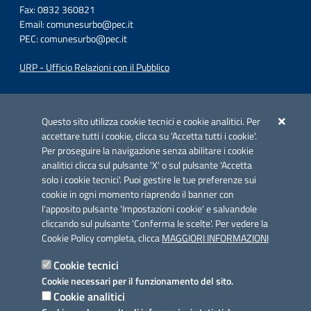
Fax: 0832 360821
Email:
comunesurbo@pec.it
PEC:
comunesurbo@pec.it
URP - Ufficio Relazioni con il Pubblico
Iniziativa finanziata con risorse del POC Puglia 2014-2020. Asse II.
Azione 2.3.
Questo sito utilizza cookie tecnici e cookie analitici. Per
accettare tutti i cookie, clicca su 'Accetta tutti i cookie'.
Per proseguire la navigazione senza abilitare i cookie
analitici clicca sul pulsante 'X' o sul pulsante 'Accetta
solo i cookie tecnici'. Puoi gestire le tue preferenze sui
cookie in ogni momento riaprendo il banner con
Link utili
l'apposito pulsante 'Impostazioni cookie' e salvandole
Informativa privacy
cliccando sul pulsante 'Conferma le scelte'. Per vedere la
Cookie Policy completa, clicca
MAGGIORI INFORMAZIONI
Cookie policy
Cookie tecnici
Dichiarazione di accessibilità
Cookie necessari per il funzionamento del sito.
Cookie analitici
Note legali