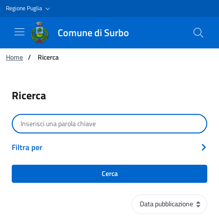
Regione Puglia
Comune di Surbo
Ti trovi in:
Home
/
Ricerca
Ricerca
Ricerca
Cerca per testo
Filtra per
Cerca
Ordinamento