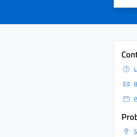
Cont
L
R
P
Prob
S