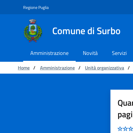
Navigazione
Salta al contenuto
Regione Puglia
Comune di Surbo
Amministrazione
Novità
Servizi
Ti trovi in:
Home
/
Amministrazione
/
Unità organizzativa
/
Parsec
Quan
pag