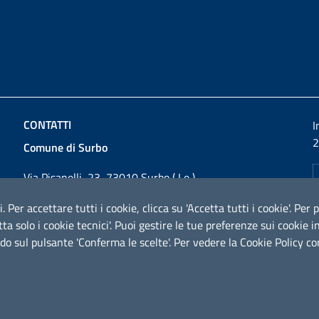
CONTATTI
I
2
Comune di Surbo
Via Pisanelli, 23, 73010 Surbo ( Le )
Codice fiscale / P. IVA: 01862180757
i. Per accettare tutti i cookie, clicca su 'Accetta tutti i cookie'. Pe
Telefono: 0832 360800
cetta solo i cookie tecnici'. Puoi gestire le tue preferenze sui cooki
Fax: 0832 360821
do sul pulsante 'Conferma le scelte'. Per vedere la Cookie Policy c
Email:
comunesurbo@pec.it
PEC:
comunesurbo@pec.it
URP - Ufficio Relazioni con il Pubblico