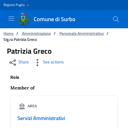
Regione Puglia
Comune di Surbo
You are:
Home
/
Amministrazione
/
Personale Amministrativo
/
Sig.ra Patrizia Greco
Sig.ra Patrizia Greco
Patrizia Greco
Share
See actions
Role
Member of
AREA
Servizi Amministrativi