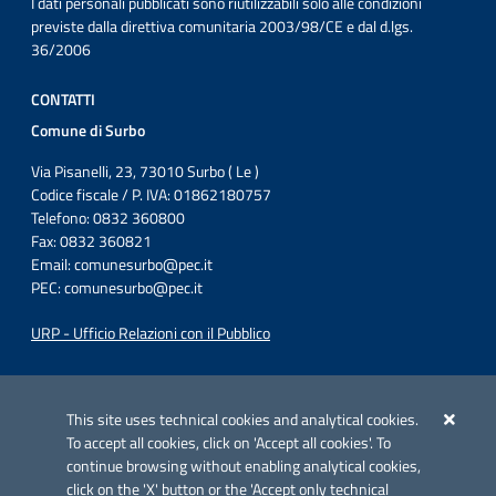
I dati personali pubblicati sono riutilizzabili solo alle condizioni
previste dalla direttiva comunitaria 2003/98/CE e dal d.lgs.
36/2006
CONTATTI
Comune di Surbo
Via Pisanelli, 23, 73010 Surbo ( Le )
Codice fiscale / P. IVA: 01862180757
Telefono: 0832 360800
Fax: 0832 360821
Email:
comunesurbo@pec.it
PEC:
comunesurbo@pec.it
URP - Ufficio Relazioni con il Pubblico
Iniziativa finanziata con risorse del POC Puglia 2014-2020. Asse II.
Azione 2.3.
This site uses technical cookies and analytical cookies.
To accept all cookies, click on 'Accept all cookies'. To
continue browsing without enabling analytical cookies,
click on the 'X' button or the 'Accept only technical