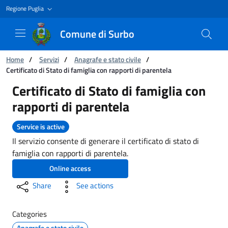
Regione Puglia
Comune di Surbo
You are:
Home
/
Servizi
/
Anagrafe e stato civile
/
Certificato di Stato di famiglia con rapporti di parentela
Certificato di Stato di famiglia con rapporti di
Certificato di Stato di famiglia con
rapporti di parentela
Service is active
Il servizio consente di generare il certificato di stato di
famiglia con rapporti di parentela.
Online access
Share
See actions
Categories
Anagrafe e stato civile