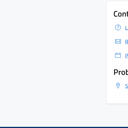
Cont
L
R
P
Prob
S