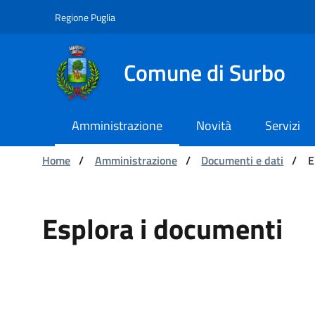
Navigazione
Salta al contenuto
Regione Puglia
Comune di Surbo
Amministrazione
Novità
Servizi
Ti trovi in:
Home
/
Amministrazione
/
Documenti e dati
/
E
Elenco documenti
Esplora i documenti