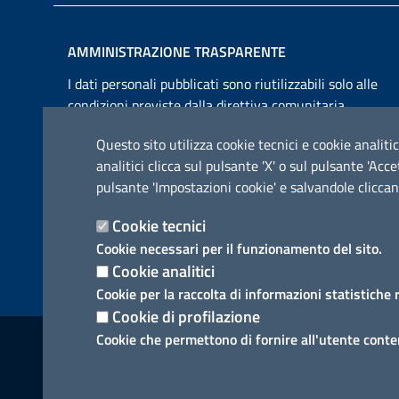
AMMINISTRAZIONE TRASPARENTE
I dati personali pubblicati sono riutilizzabili solo alle
condizioni previste dalla direttiva comunitaria
2003/98/CE e dal d.lgs. 36/2006
Questo sito utilizza cookie tecnici e cookie analitic
analitici clicca sul pulsante 'X' o sul pulsante 'Ac
pulsante 'Impostazioni cookie' e salvandole cliccan
Cookie tecnici
Cookie necessari per il funzionamento del sito.
Cookie analitici
Cookie per la raccolta di informazioni statistiche 
Cookie di profilazione
Link utili
Cookie che permettono di fornire all'utente conten
Informativa privacy
Cookie policy
Dichiarazione di a
Segnalazione disservizio
Meccanismo di feedback