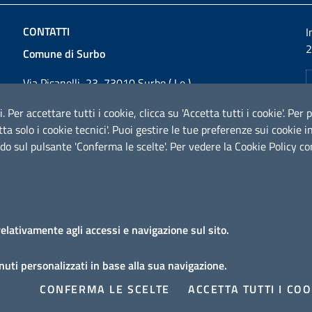
CONTATTI
I
2
Comune di Surbo
Via Pisanelli, 23, 73010 Surbo ( Le )
Codice fiscale / P. IVA: 01862180757
i. Per accettare tutti i cookie, clicca su 'Accetta tutti i cookie'. Pe
Telefono: 0832 360800
cetta solo i cookie tecnici'. Puoi gestire le tue preferenze sui cooki
Fax: 0832 360821
do sul pulsante 'Conferma le scelte'. Per vedere la Cookie Policy c
Email:
comunesurbo@pec.it
PEC:
comunesurbo@pec.it
URP - Ufficio Relazioni con il Pubblico
relativamente agli accessi e navigazione sul sito.
uti personalizzati in base alla sua navigazione.
ccessibilità
Note legali
Domande frequenti
Richiesta assist
CONFERMA LE SCELTE
ACCETTA TUTTI I COO