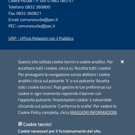
Codice fiscale / P. IVA: 01862180757
Telefono: 0832 360800
Fax: 0832 360821
Email:
comunesurbo@pec.it
PEC:
comunesurbo@pec.it
URP - Ufficio Relazioni con il Pubblico
Iniziativa finanziata con risorse del POC Puglia 2014-2020. Asse II.
Azione 2.3.
Questo sito utilizza cookie tecnici e cookie analitici. Per
accettare tutti i cookie, clicca su 'Accetta tutti i cookie'.
Per proseguire la navigazione senza abilitare i cookie
analitici clicca sul pulsante 'X' o sul pulsante 'Accetta
solo i cookie tecnici'. Puoi gestire le tue preferenze sui
cookie in ogni momento riaprendo il banner con
Link utili
l'apposito pulsante 'Impostazioni cookie' e salvandole
Informativa privacy
cliccando sul pulsante 'Conferma le scelte'. Per vedere la
Cookie Policy completa, clicca
MAGGIORI INFORMAZIONI
Cookie policy
Cookie tecnici
Dichiarazione di accessibilità
Cookie necessari per il funzionamento del sito.