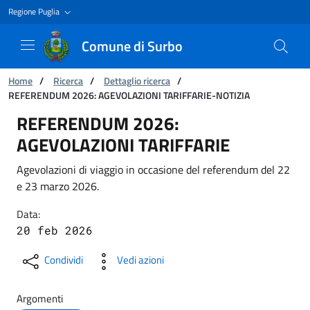
Regione Puglia
Comune di Surbo
Ti trovi in:
Home
/
Ricerca
/
Dettaglio ricerca
/
REFERENDUM 2026: AGEVOLAZIONI TARIFFARIE-NOTIZIA
REFERENDUM 2026: AGEVOLAZIONI TARIFFAR
REFERENDUM 2026:
AGEVOLAZIONI TARIFFARIE
Agevolazioni di viaggio in occasione del referendum del 22
e 23 marzo 2026.
Data:
20 feb 2026
Condividi
Vedi azioni
Argomenti