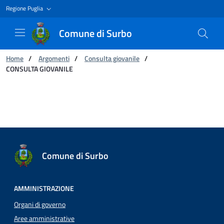
Regione Puglia
Comune di Surbo
Ti trovi in:
Home
/
Argomenti
/
Consulta giovanile
/
CONSULTA GIOVANILE
CONSULTA GIOVANILE
Comune di Surbo
AMMINISTRAZIONE
Organi di governo
Aree amministrative