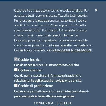
Iniziativa finanziata con risorse del POC Puglia 2014-2020. Asse II.
Azione 2.3.
Questo sito utilizza cookie tecnici e cookie analitici. Per
accettare tutti i cookie, clicca su 'Accetta tutti i cookie'.
Per proseguire la navigazione senza abilitare i cookie
analitici clicca sul pulsante 'X' o sul pulsante 'Accetta
solo i cookie tecnici'. Puoi gestire le tue preferenze sui
cookie in ogni momento riaprendo il banner con
Link utili
l'apposito pulsante 'Impostazioni cookie' e salvandole
Informativa privacy
cliccando sul pulsante 'Conferma le scelte'. Per vedere la
Cookie Policy completa, clicca
MAGGIORI INFORMAZIONI
Cookie policy
Cookie tecnici
Dichiarazione di accessibilità
Cookie necessari per il funzionamento del sito.
Cookie analitici
Note legali
Cookie per la raccolta di informazioni statistiche
relativamente agli accessi e navigazione sul sito.
Domande frequenti
Cookie di profilazione
Cookie che permettono di fornire all'utente contenuti
Richiesta assistenza
personalizzati in base alla sua navigazione.
Prenotazione appuntamento
CONFERMA LE SCELTE