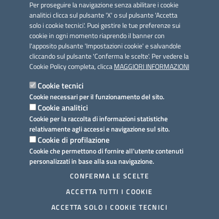
Per proseguire la navigazione senza abilitare i cookie
analitici clicca sul pulsante 'X' o sul pulsante 'Accetta
solo i cookie tecnici'. Puoi gestire le tue preferenze sui
cookie in ogni momento riaprendo il banner con
Link utili
l'apposito pulsante 'Impostazioni cookie' e salvandole
Informativa privacy
cliccando sul pulsante 'Conferma le scelte'. Per vedere la
Cookie Policy completa, clicca
MAGGIORI INFORMAZIONI
Cookie policy
Cookie tecnici
Dichiarazione di accessibilità
Cookie necessari per il funzionamento del sito.
Cookie analitici
Note legali
Cookie per la raccolta di informazioni statistiche
relativamente agli accessi e navigazione sul sito.
Domande frequenti
Cookie di profilazione
Cookie che permettono di fornire all'utente contenuti
Richiesta assistenza
personalizzati in base alla sua navigazione.
Prenotazione appuntamento
CONFERMA LE SCELTE
ACCETTA TUTTI I COOKIE
Segnalazione disservizio
ACCETTA SOLO I COOKIE TECNICI
Meccanismo di feedback