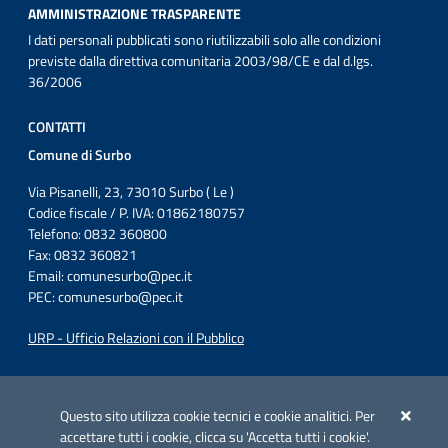
AMMINISTRAZIONE TRASPARENTE
I dati personali pubblicati sono riutilizzabili solo alle condizioni
previste dalla direttiva comunitaria 2003/98/CE e dal d.lgs.
36/2006
CONTATTI
Comune di Surbo
Via Pisanelli, 23, 73010 Surbo ( Le )
Codice fiscale / P. IVA: 01862180757
Telefono: 0832 360800
Fax: 0832 360821
Email:
comunesurbo@pec.it
PEC:
comunesurbo@pec.it
URP - Ufficio Relazioni con il Pubblico
Iniziativa finanziata con risorse del POC Puglia 2014-2020. Asse II.
Azione 2.3.
Questo sito utilizza cookie tecnici e cookie analitici. Per
accettare tutti i cookie, clicca su 'Accetta tutti i cookie'.