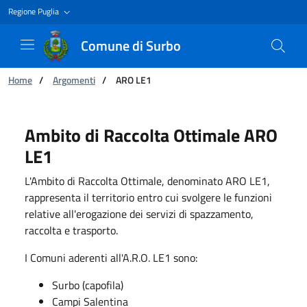
Regione Puglia
Comune di Surbo
Ti trovi in:
Home
/
Argomenti
/
ARO LE1
ARO LE1
Ambito di Raccolta Ottimale ARO
LE1
L'Ambito di Raccolta Ottimale, denominato ARO LE1,
rappresenta il territorio entro cui svolgere le funzioni
relative all'erogazione dei servizi di spazzamento,
raccolta e trasporto.
I Comuni aderenti all'A.R.O. LE1 sono:
Surbo (capofila)
Campi Salentina