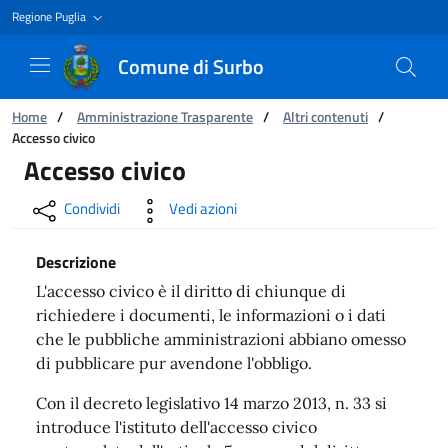
Regione Puglia
Comune di Surbo
Ti trovi in:
Home
/
Amministrazione Trasparente
/
Altri contenuti
/
Accesso civico
Accesso civico
Accesso civico
Condividi
Vedi azioni
Descrizione
L'accesso civico è il diritto di chiunque di
richiedere i documenti, le informazioni o i dati
che le pubbliche amministrazioni abbiano omesso
di pubblicare pur avendone l'obbligo.
Con il decreto legislativo 14 marzo 2013, n. 33 si
introduce l'istituto dell'accesso civico