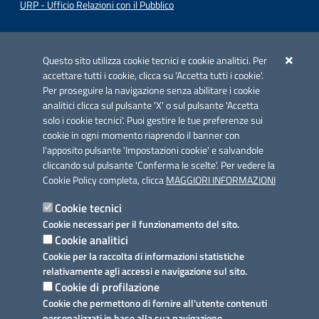
URP - Ufficio Relazioni con il Pubblico
Iniziativa finanziata con risorse del POC Puglia 2014-2020. Asse II.
Azione 2.3.
Questo sito utilizza cookie tecnici e cookie analitici. Per
accettare tutti i cookie, clicca su 'Accetta tutti i cookie'.
Per proseguire la navigazione senza abilitare i cookie
analitici clicca sul pulsante 'X' o sul pulsante 'Accetta
solo i cookie tecnici'. Puoi gestire le tue preferenze sui
cookie in ogni momento riaprendo il banner con
Link utili
l'apposito pulsante 'Impostazioni cookie' e salvandole
Informativa privacy
cliccando sul pulsante 'Conferma le scelte'. Per vedere la
Cookie Policy completa, clicca
MAGGIORI INFORMAZIONI
Cookie policy
Cookie tecnici
Dichiarazione di accessibilità
Cookie necessari per il funzionamento del sito.
Cookie analitici
Note legali
Cookie per la raccolta di informazioni statistiche
relativamente agli accessi e navigazione sul sito.
Domande frequenti
Cookie di profilazione
Cookie che permettono di fornire all'utente contenuti
Richiesta assistenza
personalizzati in base alla sua navigazione.