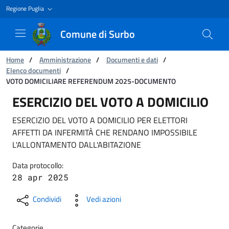
Regione Puglia
Comune di Surbo
Ti trovi in:
Home
/
Amministrazione
/
Documenti e dati
/
Elenco documenti
/
VOTO DOMICILIARE REFERENDUM 2025-DOCUMENTO
VOTO DOMICILIARE REFERENDUM 2025-DO
ESERCIZIO DEL VOTO A DOMICILIO
ESERCIZIO DEL VOTO A DOMICILIO PER ELETTORI
AFFETTI DA INFERMITÀ CHE RENDANO IMPOSSIBILE
L'ALLONTAMENTO DALL'ABITAZIONE
Data protocollo:
28 apr 2025
Condividi
Vedi azioni
Categorie