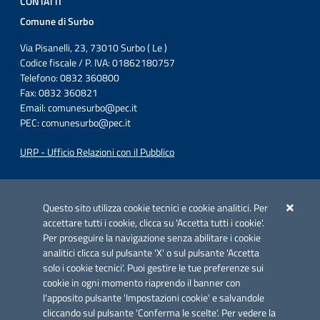
CONTATTI
Comune di Surbo
Via Pisanelli, 23, 73010 Surbo ( Le )
Codice fiscale / P. IVA: 01862180757
Telefono: 0832 360800
Fax: 0832 360821
Email:
comunesurbo@pec.it
PEC:
comunesurbo@pec.it
URP - Ufficio Relazioni con il Pubblico
Iniziativa finanziata con risorse del POC Puglia 2014-2020. Asse II.
Azione 2.3.
Questo sito utilizza cookie tecnici e cookie analitici. Per
accettare tutti i cookie, clicca su 'Accetta tutti i cookie'.
Per proseguire la navigazione senza abilitare i cookie
analitici clicca sul pulsante 'X' o sul pulsante 'Accetta
solo i cookie tecnici'. Puoi gestire le tue preferenze sui
cookie in ogni momento riaprendo il banner con
Link utili
l'apposito pulsante 'Impostazioni cookie' e salvandole
Informativa privacy
cliccando sul pulsante 'Conferma le scelte'. Per vedere la