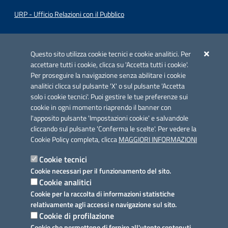
URP - Ufficio Relazioni con il Pubblico
Iniziativa finanziata con risorse del POC Puglia 2014-2020. Asse II.
Azione 2.3.
Questo sito utilizza cookie tecnici e cookie analitici. Per
accettare tutti i cookie, clicca su 'Accetta tutti i cookie'.
Per proseguire la navigazione senza abilitare i cookie
analitici clicca sul pulsante 'X' o sul pulsante 'Accetta
solo i cookie tecnici'. Puoi gestire le tue preferenze sui
cookie in ogni momento riaprendo il banner con
Link utili
l'apposito pulsante 'Impostazioni cookie' e salvandole
Informativa privacy
cliccando sul pulsante 'Conferma le scelte'. Per vedere la
Cookie Policy completa, clicca
MAGGIORI INFORMAZIONI
Cookie policy
Cookie tecnici
Dichiarazione di accessibilità
Cookie necessari per il funzionamento del sito.
Cookie analitici
Note legali
Cookie per la raccolta di informazioni statistiche
relativamente agli accessi e navigazione sul sito.
Domande frequenti
Cookie di profilazione
Cookie che permettono di fornire all'utente contenuti