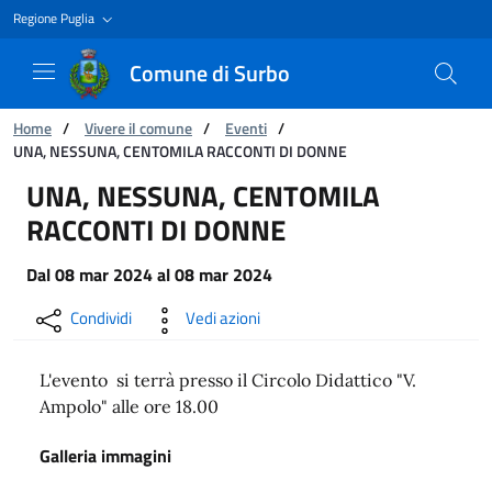
Regione Puglia
Comune di Surbo
Ti trovi in:
Home
/
Vivere il comune
/
Eventi
/
UNA, NESSUNA, CENTOMILA RACCONTI DI DONNE
UNA, NESSUNA, CENTOMILA RACCONTI DI D
UNA, NESSUNA, CENTOMILA
RACCONTI DI DONNE
Dal
08 mar 2024
al
08 mar 2024
Condividi
Vedi azioni
L'evento si terrà presso il Circolo Didattico "V.
Ampolo" alle ore 18.00
Galleria immagini