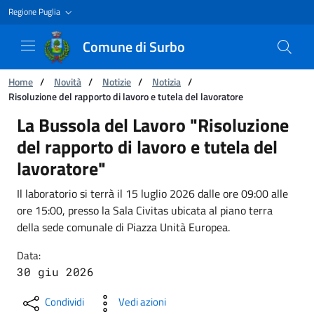
Regione Puglia
Comune di Surbo
Ti trovi in:
Home
/
Novità
/
Notizie
/
Notizia
/
Risoluzione del rapporto di lavoro e tutela del lavoratore
Risoluzione del rapporto di lavoro e tutela del
La Bussola del Lavoro "Risoluzione
del rapporto di lavoro e tutela del
lavoratore"
Il laboratorio si terrà il 15 luglio 2026 dalle ore 09:00 alle
ore 15:00, presso la Sala Civitas ubicata al piano terra
della sede comunale di Piazza Unità Europea.
Data:
30 giu 2026
Condividi
Vedi azioni