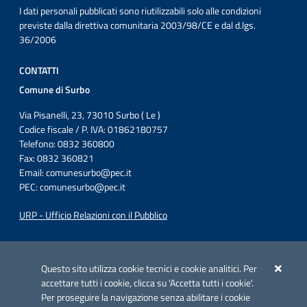
I dati personali pubblicati sono riutilizzabili solo alle condizioni
previste dalla direttiva comunitaria 2003/98/CE e dal d.lgs.
36/2006
CONTATTI
Comune di Surbo
Via Pisanelli, 23, 73010 Surbo ( Le )
Codice fiscale / P. IVA: 01862180757
Telefono: 0832 360800
Fax: 0832 360821
Email:
comunesurbo@pec.it
PEC:
comunesurbo@pec.it
URP - Ufficio Relazioni con il Pubblico
Iniziativa finanziata con risorse del POC Puglia 2014-2020. Asse II.
Azione 2.3.
Questo sito utilizza cookie tecnici e cookie analitici. Per
accettare tutti i cookie, clicca su 'Accetta tutti i cookie'.
Per proseguire la navigazione senza abilitare i cookie