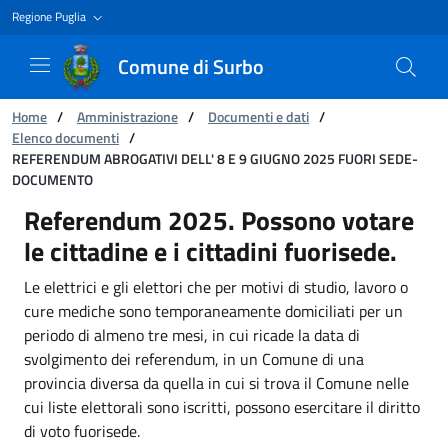
Regione Puglia
Comune di Surbo
Ti trovi in:
Home
/
Amministrazione
/
Documenti e dati
/
Elenco documenti
/
REFERENDUM ABROGATIVI DELL' 8 E 9 GIUGNO 2025 FUORI SEDE-
DOCUMENTO
REFERENDUM ABROGATIVI DELL' 8 E 9 GIUG
Referendum 2025. Possono votare
le cittadine e i cittadini fuorisede.
Le elettrici e gli elettori che per motivi di studio, lavoro o
cure mediche sono temporaneamente domiciliati per un
periodo di almeno tre mesi, in cui ricade la data di
svolgimento dei referendum, in un Comune di una
provincia diversa da quella in cui si trova il Comune nelle
cui liste elettorali sono iscritti, possono esercitare il diritto
di voto fuorisede.