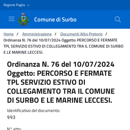
Regione Puglia
Comune di Surbo
Ti trovi in:
Home
/
Amministrazione
/
Documenti Albo Pretorio
/
Ordinanza N. 76 del 10/07/2024 Oggetto: PERCORSO E FERMATE
TPL SERVIZIO ESTIVO DI COLLEGAMENTO TRA IL COMUNE DI SURBO
E LE MARINE LECCESI.
Ordinanza N. 76 del 10/07/2024 Oggetto: 
Ordinanza N. 76 del 10/07/2024
Oggetto: PERCORSO E FERMATE
TPL SERVIZIO ESTIVO DI
COLLEGAMENTO TRA IL COMUNE
DI SURBO E LE MARINE LECCESI.
Identificativo del documento:
993
N° atto: