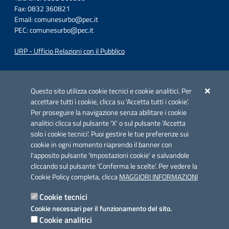
Fax: 0832 360821
Email:
comunesurbo@pec.it
PEC:
comunesurbo@pec.it
URP - Ufficio Relazioni con il Pubblico
Iniziativa finanziata con risorse del POC Puglia 2014-2020. Asse II.
Azione 2.3.
Questo sito utilizza cookie tecnici e cookie analitici. Per
accettare tutti i cookie, clicca su 'Accetta tutti i cookie'.
Per proseguire la navigazione senza abilitare i cookie
analitici clicca sul pulsante 'X' o sul pulsante 'Accetta
solo i cookie tecnici'. Puoi gestire le tue preferenze sui
cookie in ogni momento riaprendo il banner con
Link utili
l'apposito pulsante 'Impostazioni cookie' e salvandole
Informativa privacy
cliccando sul pulsante 'Conferma le scelte'. Per vedere la
Cookie Policy completa, clicca
MAGGIORI INFORMAZIONI
Cookie policy
Cookie tecnici
Dichiarazione di accessibilità
Cookie necessari per il funzionamento del sito.
Cookie analitici
Note legali