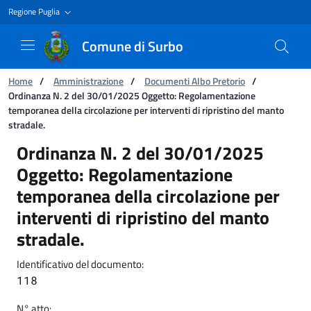
Regione Puglia
Comune di Surbo
Ti trovi in:
Home
/
Amministrazione
/
Documenti Albo Pretorio
/
Ordinanza N. 2 del 30/01/2025 Oggetto: Regolamentazione
temporanea della circolazione per interventi di ripristino del manto
stradale.
Ordinanza N. 2 del 30/01/2025 Oggetto: Regola
Ordinanza N. 2 del 30/01/2025
Oggetto: Regolamentazione
temporanea della circolazione per
interventi di ripristino del manto
stradale.
Identificativo del documento:
118
N° atto: