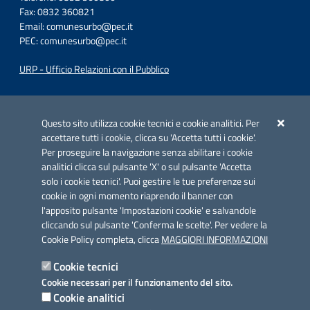
Fax: 0832 360821
Email:
comunesurbo@pec.it
PEC:
comunesurbo@pec.it
URP - Ufficio Relazioni con il Pubblico
Iniziativa finanziata con risorse del POC Puglia 2014-2020. Asse II.
Azione 2.3.
Questo sito utilizza cookie tecnici e cookie analitici. Per
accettare tutti i cookie, clicca su 'Accetta tutti i cookie'.
Per proseguire la navigazione senza abilitare i cookie
analitici clicca sul pulsante 'X' o sul pulsante 'Accetta
solo i cookie tecnici'. Puoi gestire le tue preferenze sui
cookie in ogni momento riaprendo il banner con
Link utili
l'apposito pulsante 'Impostazioni cookie' e salvandole
Informativa privacy
cliccando sul pulsante 'Conferma le scelte'. Per vedere la
Cookie Policy completa, clicca
MAGGIORI INFORMAZIONI
Cookie policy
Cookie tecnici
Dichiarazione di accessibilità
Cookie necessari per il funzionamento del sito.
Cookie analitici
Note legali