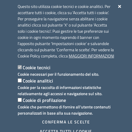
Azione 2.3.
Questo sito utilizza cookie tecnici e cookie analitici. Per
accettare tutti i cookie, clicca su 'Accetta tutti i cookie'.
Per proseguire la navigazione senza abilitare i cookie
analitici clicca sul pulsante 'X' o sul pulsante 'Accetta
solo i cookie tecnici'. Puoi gestire le tue preferenze sui
cookie in ogni momento riaprendo il banner con
Link utili
l'apposito pulsante 'Impostazioni cookie' e salvandole
Informativa privacy
cliccando sul pulsante 'Conferma le scelte'. Per vedere la
Cookie Policy completa, clicca
MAGGIORI INFORMAZIONI
Cookie policy
Cookie tecnici
Dichiarazione di accessibilità
Cookie necessari per il funzionamento del sito.
Cookie analitici
Note legali
Cookie per la raccolta di informazioni statistiche
relativamente agli accessi e navigazione sul sito.
Domande frequenti
Cookie di profilazione
Cookie che permettono di fornire all'utente contenuti
Richiesta assistenza
personalizzati in base alla sua navigazione.
Prenotazione appuntamento
CONFERMA LE SCELTE
ACCETTA TUTTI I COOKIE