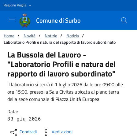
Regione Puglia
Comune di Surbo
Ti trovi in:
Home
/
Novità
/
Notizie
/
Notizia
/
Laboratorio Profili e natura del rapporto di lavoro subordinato
Laboratorio Profili e natura del rapporto di l
La Bussola del Lavoro -
"Laboratorio Profili e natura del
rapporto di lavoro subordinato"
Il laboratorio si terrà il 1 luglio 2026 dalle ore 09:00 alle
ore 15:00, presso la Sala Civitas ubicata al piano terra
della sede comunale di Piazza Unità Europea.
Data:
30 giu 2026
Condividi
Vedi azioni