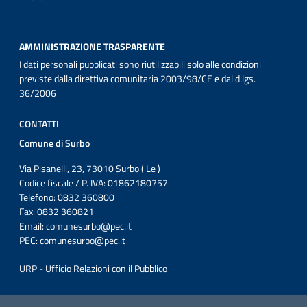
AMMINISTRAZIONE TRASPARENTE
I dati personali pubblicati sono riutilizzabili solo alle condizioni
previste dalla direttiva comunitaria 2003/98/CE e dal d.lgs.
36/2006
CONTATTI
Comune di Surbo
Via Pisanelli, 23, 73010 Surbo ( Le )
Codice fiscale / P. IVA: 01862180757
Telefono: 0832 360800
Fax: 0832 360821
Email:
comunesurbo@pec.it
PEC:
comunesurbo@pec.it
URP - Ufficio Relazioni con il Pubblico
Iniziativa finanziata con risorse del POC Puglia 2014-2020. Asse II.