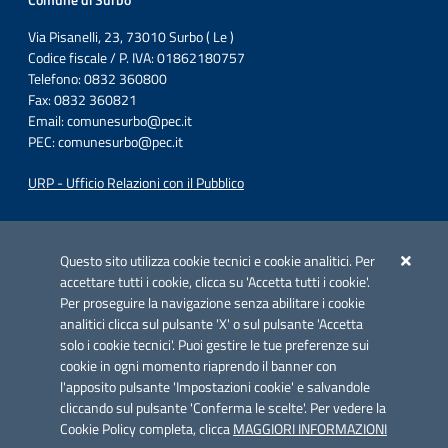
Comune di Surbo
Via Pisanelli, 23, 73010 Surbo ( Le )
Codice fiscale / P. IVA: 01862180757
Telefono: 0832 360800
Fax: 0832 360821
Email:
comunesurbo@pec.it
PEC:
comunesurbo@pec.it
URP - Ufficio Relazioni con il Pubblico
Iniziativa finanziata con risorse del POC Puglia 2014-2020. Asse II.
Azione 2.3.
Questo sito utilizza cookie tecnici e cookie analitici. Per
accettare tutti i cookie, clicca su 'Accetta tutti i cookie'.
Per proseguire la navigazione senza abilitare i cookie
analitici clicca sul pulsante 'X' o sul pulsante 'Accetta
solo i cookie tecnici'. Puoi gestire le tue preferenze sui
cookie in ogni momento riaprendo il banner con
Link utili
l'apposito pulsante 'Impostazioni cookie' e salvandole
Informativa privacy
cliccando sul pulsante 'Conferma le scelte'. Per vedere la
Cookie Policy completa, clicca
MAGGIORI INFORMAZIONI
Cookie policy