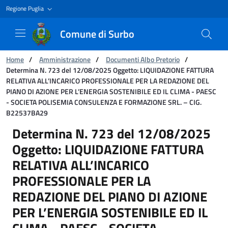
Regione Puglia
Comune di Surbo
Ti trovi in:
Home
/
Amministrazione
/
Documenti Albo Pretorio
/
Determina N. 723 del 12/08/2025 Oggetto: LIQUIDAZIONE FATTURA
RELATIVA ALL’INCARICO PROFESSIONALE PER LA REDAZIONE DEL
PIANO DI AZIONE PER L’ENERGIA SOSTENIBILE ED IL CLIMA - PAESC
- SOCIETA POLISEMIA CONSULENZA E FORMAZIONE SRL. – CIG.
B22537BA29
Determina N. 723 del 12/08/2025 Oggetto:
Determina N. 723 del 12/08/2025
Oggetto: LIQUIDAZIONE FATTURA
RELATIVA ALL’INCARICO
PROFESSIONALE PER LA
REDAZIONE DEL PIANO DI AZIONE
PER L’ENERGIA SOSTENIBILE ED IL