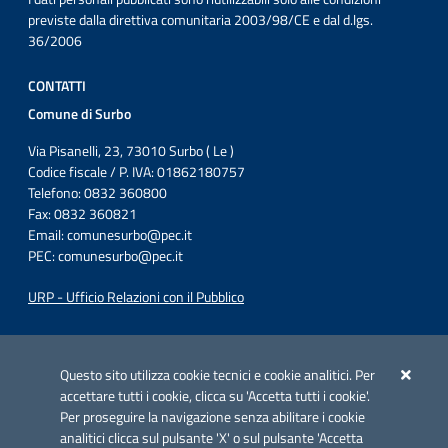
previste dalla direttiva comunitaria 2003/98/CE e dal d.lgs.
36/2006
CONTATTI
Comune di Surbo
Via Pisanelli, 23, 73010 Surbo ( Le )
Codice fiscale / P. IVA: 01862180757
Telefono: 0832 360800
Fax: 0832 360821
Email:
comunesurbo@pec.it
PEC:
comunesurbo@pec.it
URP - Ufficio Relazioni con il Pubblico
Iniziativa finanziata con risorse del POC Puglia 2014-2020. Asse II.
Azione 2.3.
Questo sito utilizza cookie tecnici e cookie analitici. Per
accettare tutti i cookie, clicca su 'Accetta tutti i cookie'.
Per proseguire la navigazione senza abilitare i cookie
analitici clicca sul pulsante 'X' o sul pulsante 'Accetta