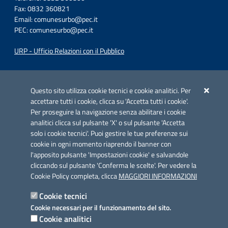
Fax: 0832 360821
Email:
comunesurbo@pec.it
PEC:
comunesurbo@pec.it
URP - Ufficio Relazioni con il Pubblico
Iniziativa finanziata con risorse del POC Puglia 2014-2020. Asse II.
Azione 2.3.
Questo sito utilizza cookie tecnici e cookie analitici. Per
accettare tutti i cookie, clicca su 'Accetta tutti i cookie'.
Per proseguire la navigazione senza abilitare i cookie
analitici clicca sul pulsante 'X' o sul pulsante 'Accetta
solo i cookie tecnici'. Puoi gestire le tue preferenze sui
cookie in ogni momento riaprendo il banner con
Link utili
l'apposito pulsante 'Impostazioni cookie' e salvandole
Informativa privacy
cliccando sul pulsante 'Conferma le scelte'. Per vedere la
Cookie Policy completa, clicca
MAGGIORI INFORMAZIONI
Cookie policy
Cookie tecnici
Dichiarazione di accessibilità
Cookie necessari per il funzionamento del sito.
Cookie analitici
Note legali