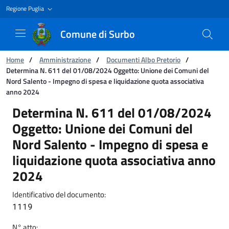
Regione Puglia
Comune di Surbo
Ti trovi in:
Home
/
Amministrazione
/
Documenti Albo Pretorio
/
Determina N. 611 del 01/08/2024 Oggetto: Unione dei Comuni del
Nord Salento - Impegno di spesa e liquidazione quota associativa
anno 2024
Determina N. 611 del 01/08/2024 Oggetto: Uni
Determina N. 611 del 01/08/2024
Oggetto: Unione dei Comuni del
Nord Salento - Impegno di spesa e
liquidazione quota associativa anno
2024
Identificativo del documento:
1119
N° atto: