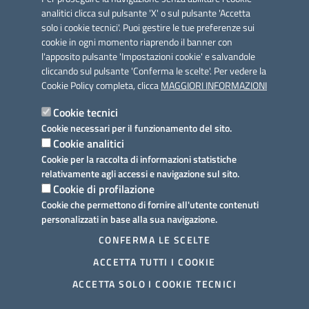
analitici clicca sul pulsante 'X' o sul pulsante 'Accetta
solo i cookie tecnici'. Puoi gestire le tue preferenze sui
cookie in ogni momento riaprendo il banner con
Link utili
l'apposito pulsante 'Impostazioni cookie' e salvandole
Informativa privacy
cliccando sul pulsante 'Conferma le scelte'. Per vedere la
Cookie Policy completa, clicca
MAGGIORI INFORMAZIONI
Cookie policy
Cookie tecnici
Dichiarazione di accessibilità
Cookie necessari per il funzionamento del sito.
Cookie analitici
Note legali
Cookie per la raccolta di informazioni statistiche
relativamente agli accessi e navigazione sul sito.
Domande frequenti
Cookie di profilazione
Cookie che permettono di fornire all'utente contenuti
Richiesta assistenza
personalizzati in base alla sua navigazione.
Prenotazione appuntamento
CONFERMA LE SCELTE
ACCETTA TUTTI I COOKIE
Segnalazione disservizio
ACCETTA SOLO I COOKIE TECNICI
Meccanismo di feedback
Ulteriori informazioni