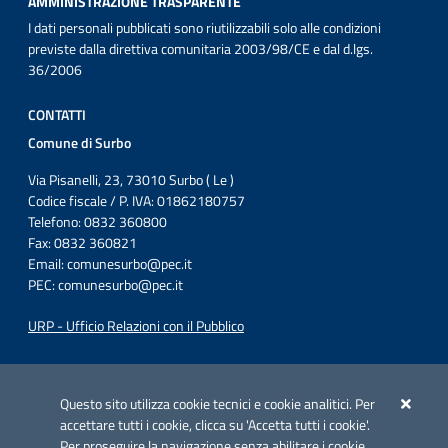
AMMINISTRAZIONE TRASPARENTE
I dati personali pubblicati sono riutilizzabili solo alle condizioni
previste dalla direttiva comunitaria 2003/98/CE e dal d.lgs.
36/2006
CONTATTI
Comune di Surbo
Via Pisanelli, 23, 73010 Surbo ( Le )
Codice fiscale / P. IVA: 01862180757
Telefono: 0832 360800
Fax: 0832 360821
Email:
comunesurbo@pec.it
PEC:
comunesurbo@pec.it
URP - Ufficio Relazioni con il Pubblico
Iniziativa finanziata con risorse del POC Puglia 2014-2020. Asse II.
Azione 2.3.
Questo sito utilizza cookie tecnici e cookie analitici. Per
accettare tutti i cookie, clicca su 'Accetta tutti i cookie'.
Per proseguire la navigazione senza abilitare i cookie