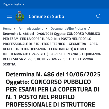
Regione Puglia
Comune di Surbo
Ti trovi in:
Home
/
Amministrazione
/
Documenti Albo Pretorio
/
Determina N. 486 del 10/06/2025 Oggetto: CONCORSO PUBBLICO
PER ESAMI PER LA COPERTURA DI N. 1 POSTO NEL PROFILO
PROFESSIONALE DI ISTRUTTORE TECNICO – GEOMETRA – AREA
DEGLI ISTRUTTORI (POSIZIONE ECONOMICA C1) A TEMPO
INDETERMINATO E PARZIALE (30 ORE SETTIMANALI). LIQUIDAZIONE
DELLA SPESA PER GESTIONE PROVA PRESELETTIVA E PROVA
SCRITTA.
Determina N. 486 del 10/06/2025 Oggetto
Determina N. 486 del 10/06/2025
Oggetto: CONCORSO PUBBLICO
PER ESAMI PER LA COPERTURA DI
N. 1 POSTO NEL PROFILO
PROFESSIONALE DI ISTRUTTORE