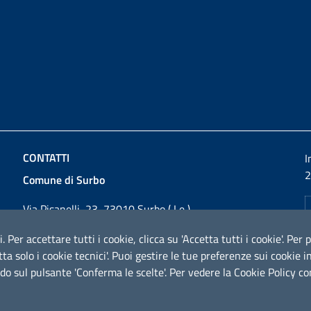
CONTATTI
I
2
Comune di Surbo
Via Pisanelli, 23, 73010 Surbo ( Le )
Codice fiscale / P. IVA: 01862180757
i. Per accettare tutti i cookie, clicca su 'Accetta tutti i cookie'. Pe
Telefono: 0832 360800
cetta solo i cookie tecnici'. Puoi gestire le tue preferenze sui cooki
Fax: 0832 360821
do sul pulsante 'Conferma le scelte'. Per vedere la Cookie Policy c
Email:
comunesurbo@pec.it
PEC:
comunesurbo@pec.it