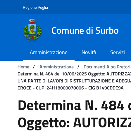
Navigazione
Salta al contenuto
Regione Puglia
Comune di Surbo
Amministrazione
Novità
Servizi
Ti trovi in:
Home
/
Amministrazione
/
Documenti Albo Pretori
Determina N. 484 del 10/06/2025 Oggetto: AUTORI
UNA PARTE DI LAVORI DI RISTRUTTURAZIONE E ADEGUA
CROCE - CUP I24H18000070006 - CIG B149CDDC9A
Determina N. 484 del 1
Determina N. 484
Oggetto: AUTORIZ