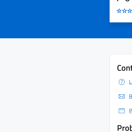
Cont
L
R
P
Prob