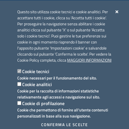
Iniziativa finanziata con risorse del POC Puglia 2014-2020. Asse II.
Azione 2.3.
Questo sito utilizza cookie tecnici e cookie analitici. Per
accettare tutti i cookie, clicca su 'Accetta tutti i cookie'.
Per proseguire la navigazione senza abilitare i cookie
analitici clicca sul pulsante 'X' o sul pulsante 'Accetta
solo i cookie tecnici'. Puoi gestire le tue preferenze sui
cookie in ogni momento riaprendo il banner con
Link utili
l'apposito pulsante 'Impostazioni cookie' e salvandole
Informativa privacy
cliccando sul pulsante 'Conferma le scelte'. Per vedere la
Cookie Policy completa, clicca
MAGGIORI INFORMAZIONI
Cookie policy
Cookie tecnici
Dichiarazione di accessibilità
Cookie necessari per il funzionamento del sito.
Cookie analitici
Note legali
Cookie per la raccolta di informazioni statistiche
relativamente agli accessi e navigazione sul sito.
Domande frequenti
Cookie di profilazione
Cookie che permettono di fornire all'utente contenuti
Richiesta assistenza
personalizzati in base alla sua navigazione.
Prenotazione appuntamento
CONFERMA LE SCELTE