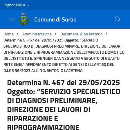
Regione Puglia
Comune di Surbo
Ti trovi in:
Home
/
Amministrazione
/
Documenti Albo Pretorio
/
Determina N. 467 del 29/05/2025 Oggetto: “SERVIZIO
SPECIALISTICO DI DIAGNOSI PRELIMINARE, DIREZIONE DEI LAVORI
DI RIPARAZIONE E RIPROGRAMMAZIONE DELL’IMPIANTO DOMOTICO
DELL’ISTITUTO E. SPRINGER DANNEGGIATO A SEGUITO DI GUASTO
RETE ENEL” AFFIDAMENTO DIRETTO AI SENSI DELL’ART.50 DEL
D.LGS 36/2023 ALL’ING. ANTONIO LACATENA.
Determina N. 467 del 29/05/2025 Oggetto:
Determina N. 467 del 29/05/2025
Oggetto: “SERVIZIO SPECIALISTICO
DI DIAGNOSI PRELIMINARE,
DIREZIONE DEI LAVORI DI
RIPARAZIONE E
RIPROGRAMMAZIONE