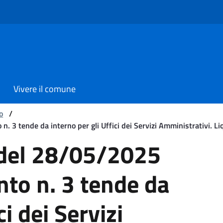
Vivere il comune
o
/
3 tende da interno per gli Uffici dei Servizi Amministrativi. Li
5/2025 Oggetto: Affidament
 del 28/05/2025
to n. 3 tende da
ci dei Servizi