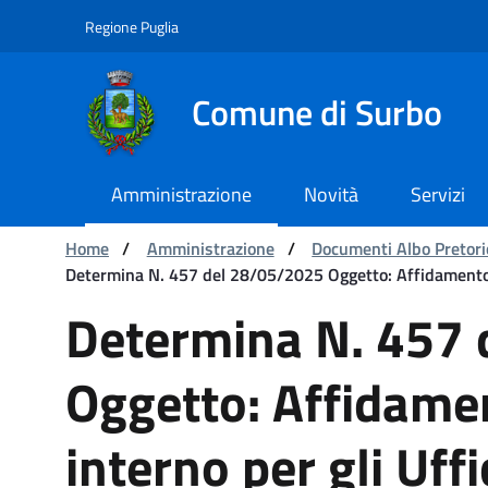
Navigazione
Salta al contenuto
Regione Puglia
Comune di Surbo
Amministrazione
Novità
Servizi
Ti trovi in:
Home
/
Amministrazione
/
Documenti Albo Pretori
Determina N. 457 del 28/05/2025 Oggetto: Affidamento n. 
Determina N. 457 del 28/0
Determina N. 457
Oggetto: Affidamen
interno per gli Uffi