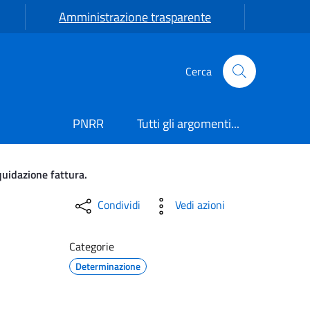
Amministrazione trasparente
Cerca
PNRR
Tutti gli argomenti...
quidazione fattura.
o n. 3 tende da interno pe
Condividi
Vedi azioni
Categorie
Determinazione