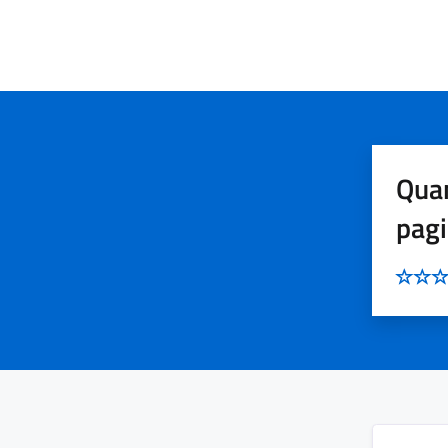
Quan
pag