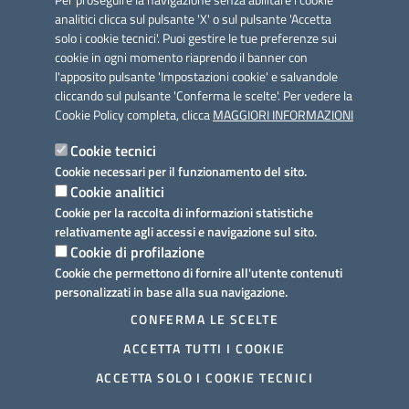
Per proseguire la navigazione senza abilitare i cookie
analitici clicca sul pulsante 'X' o sul pulsante 'Accetta
solo i cookie tecnici'. Puoi gestire le tue preferenze sui
cookie in ogni momento riaprendo il banner con
Link utili
l'apposito pulsante 'Impostazioni cookie' e salvandole
Informativa privacy
cliccando sul pulsante 'Conferma le scelte'. Per vedere la
Cookie Policy completa, clicca
MAGGIORI INFORMAZIONI
Cookie policy
Cookie tecnici
Dichiarazione di accessibilità
Cookie necessari per il funzionamento del sito.
Cookie analitici
Note legali
Cookie per la raccolta di informazioni statistiche
relativamente agli accessi e navigazione sul sito.
Domande frequenti
Cookie di profilazione
Cookie che permettono di fornire all'utente contenuti
Richiesta assistenza
personalizzati in base alla sua navigazione.
Prenotazione appuntamento
CONFERMA LE SCELTE
ACCETTA TUTTI I COOKIE
Segnalazione disservizio
ACCETTA SOLO I COOKIE TECNICI
Meccanismo di feedback
Ulteriori informazioni