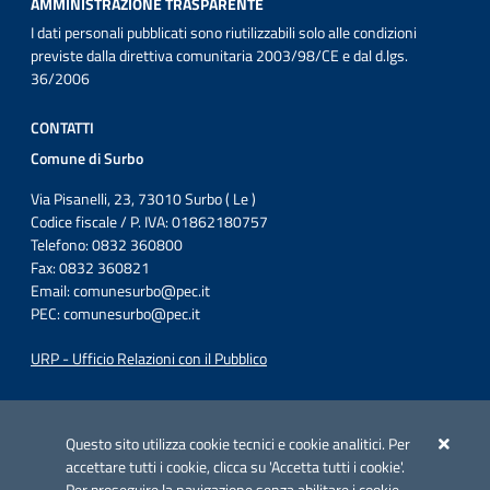
AMMINISTRAZIONE TRASPARENTE
I dati personali pubblicati sono riutilizzabili solo alle condizioni
previste dalla direttiva comunitaria 2003/98/CE e dal d.lgs.
36/2006
CONTATTI
Comune di Surbo
Via Pisanelli, 23, 73010 Surbo ( Le )
Codice fiscale / P. IVA: 01862180757
Telefono: 0832 360800
Fax: 0832 360821
Email:
comunesurbo@pec.it
PEC:
comunesurbo@pec.it
URP - Ufficio Relazioni con il Pubblico
Iniziativa finanziata con risorse del POC Puglia 2014-2020. Asse II.
Azione 2.3.
Questo sito utilizza cookie tecnici e cookie analitici. Per
accettare tutti i cookie, clicca su 'Accetta tutti i cookie'.