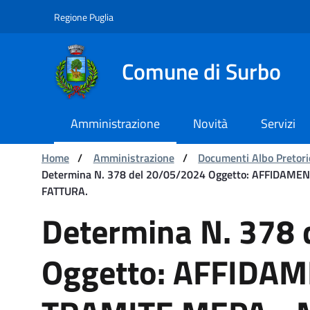
Navigazione
Salta al contenuto
Regione Puglia
Comune di Surbo
Amministrazione
Novità
Servizi
Ti trovi in:
Home
/
Amministrazione
/
Documenti Albo Pretori
Determina N. 378 del 20/05/2024 Oggetto: AFFIDA
FATTURA.
Determina N. 378 del 
Determina N. 378
Oggetto: AFFIDA