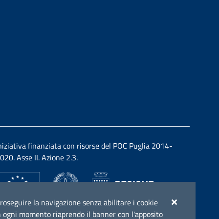
niziativa finanziata con risorse del POC Puglia 2014-
020. Asse II. Azione 2.3.
r proseguire la navigazione senza abilitare i cookie
e in ogni momento riaprendo il banner con l'apposito