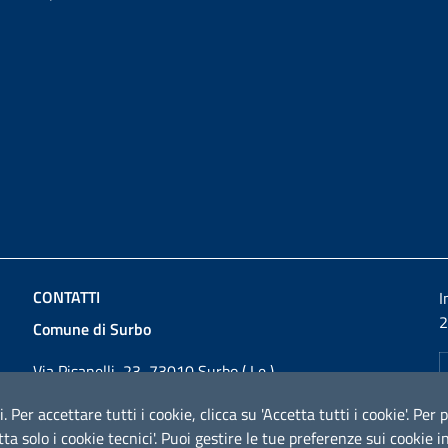
CONTATTI
I
2
Comune di Surbo
Via Pisanelli, 23, 73010 Surbo ( Le )
Codice fiscale / P. IVA: 01862180757
i. Per accettare tutti i cookie, clicca su 'Accetta tutti i cookie'. Pe
Telefono: 0832 360800
cetta solo i cookie tecnici'. Puoi gestire le tue preferenze sui cooki
Fax: 0832 360821