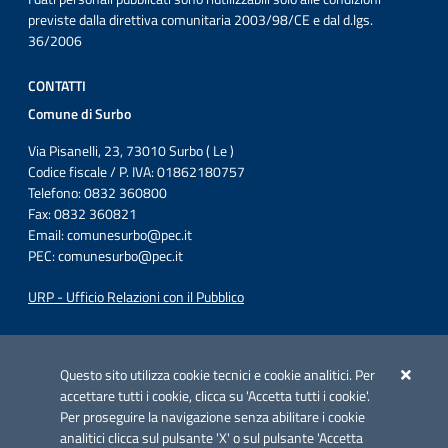
previste dalla direttiva comunitaria 2003/98/CE e dal d.lgs.
36/2006
CONTATTI
Comune di Surbo
Via Pisanelli, 23, 73010 Surbo ( Le )
Codice fiscale / P. IVA: 01862180757
Telefono: 0832 360800
Fax: 0832 360821
Email:
comunesurbo@pec.it
PEC:
comunesurbo@pec.it
URP - Ufficio Relazioni con il Pubblico
Iniziativa finanziata con risorse del POC Puglia 2014-2020. Asse II.
Azione 2.3.
Questo sito utilizza cookie tecnici e cookie analitici. Per
accettare tutti i cookie, clicca su 'Accetta tutti i cookie'.
Per proseguire la navigazione senza abilitare i cookie
analitici clicca sul pulsante 'X' o sul pulsante 'Accetta