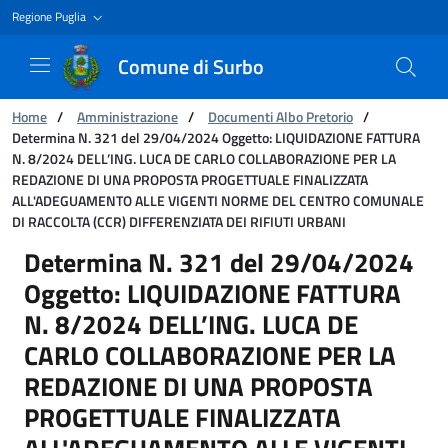
Regione Puglia
Comune di Surbo
Ti trovi in:
Home
/
Amministrazione
/
Documenti Albo Pretorio
/
Determina N. 321 del 29/04/2024 Oggetto: LIQUIDAZIONE FATTURA
N. 8/2024 DELL’ING. LUCA DE CARLO COLLABORAZIONE PER LA
REDAZIONE DI UNA PROPOSTA PROGETTUALE FINALIZZATA
ALL'ADEGUAMENTO ALLE VIGENTI NORME DEL CENTRO COMUNALE
DI RACCOLTA (CCR) DIFFERENZIATA DEI RIFIUTI URBANI
Determina N. 321 del 29/04/2024 Oggetto
Determina N. 321 del 29/04/2024
Oggetto: LIQUIDAZIONE FATTURA
N. 8/2024 DELL’ING. LUCA DE
CARLO COLLABORAZIONE PER LA
REDAZIONE DI UNA PROPOSTA
PROGETTUALE FINALIZZATA