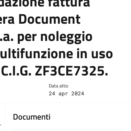
dazione fattura
cera Document
p.a. per noleggio
ltifunzione in uso
. C.I.G. ZF3CE7325.
Data atto:
24 apr 2024
Documenti