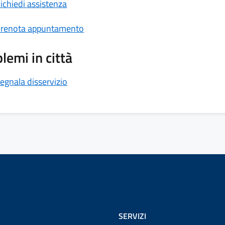
ichiedi assistenza
renota appuntamento
lemi in città
egnala disservizio
SERVIZI