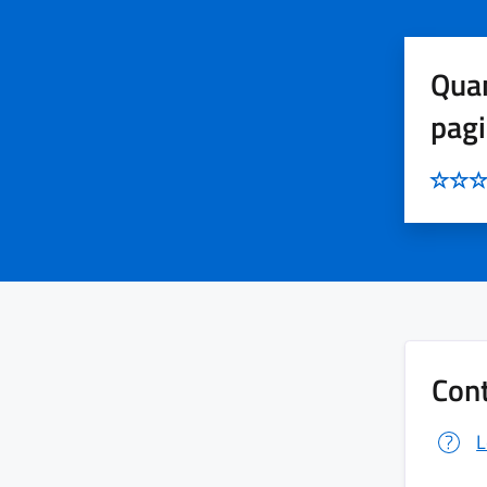
Quan
pag
Cont
L