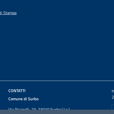
ti Stampa
CONTATTI
I
2
Comune di Surbo
Via Pisanelli, 23, 73010 Surbo ( Le )