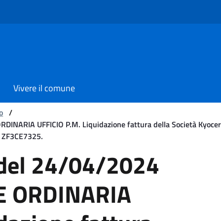
Vivere il comune
o
/
NARIA UFFICIO P.M. Liquidazione fattura della Società Kyocera D
G. ZF3CE7325.
04/2024 Oggetto: GESTIONE 
 del 24/04/2024
E ORDINARIA