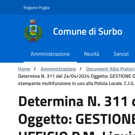
Navigazione
Salta al contenuto
Regione Puglia
Comune di Surbo
Amministrazione
Novità
Servizi
Ti trovi in:
Home
/
Amministrazione
/
Documenti Albo Pretori
Determina N. 311 del 24/04/2024 Oggetto: GESTIONE ORDI
stampante multifunzione in uso alla Polizia Locale. C.I.
Determina N. 311 del 24/
Determina N. 311
Oggetto: GESTION