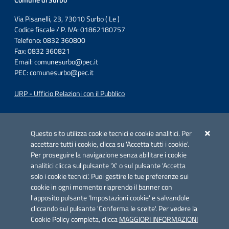
Comune di Surbo
Via Pisanelli, 23, 73010 Surbo ( Le )
Codice fiscale / P. IVA: 01862180757
Telefono: 0832 360800
Fax: 0832 360821
Email:
comunesurbo@pec.it
PEC:
comunesurbo@pec.it
URP - Ufficio Relazioni con il Pubblico
Iniziativa finanziata con risorse del POC Puglia 2014-2020. Asse II.
Azione 2.3.
Questo sito utilizza cookie tecnici e cookie analitici. Per
accettare tutti i cookie, clicca su 'Accetta tutti i cookie'.
Per proseguire la navigazione senza abilitare i cookie
analitici clicca sul pulsante 'X' o sul pulsante 'Accetta
solo i cookie tecnici'. Puoi gestire le tue preferenze sui
cookie in ogni momento riaprendo il banner con
Link utili
l'apposito pulsante 'Impostazioni cookie' e salvandole
Informativa privacy
cliccando sul pulsante 'Conferma le scelte'. Per vedere la
Cookie Policy completa, clicca
MAGGIORI INFORMAZIONI
Cookie policy