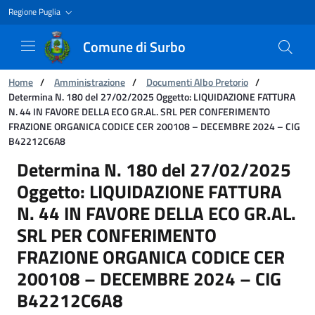
Regione Puglia
Comune di Surbo
Ti trovi in:
Home
/
Amministrazione
/
Documenti Albo Pretorio
/
Determina N. 180 del 27/02/2025 Oggetto: LIQUIDAZIONE FATTURA
N. 44 IN FAVORE DELLA ECO GR.AL. SRL PER CONFERIMENTO
FRAZIONE ORGANICA CODICE CER 200108 – DECEMBRE 2024 – CIG
B42212C6A8
Determina N. 180 del 27/02/2025 Oggetto:
Determina N. 180 del 27/02/2025
Oggetto: LIQUIDAZIONE FATTURA
N. 44 IN FAVORE DELLA ECO GR.AL.
SRL PER CONFERIMENTO
FRAZIONE ORGANICA CODICE CER
200108 – DECEMBRE 2024 – CIG
B42212C6A8