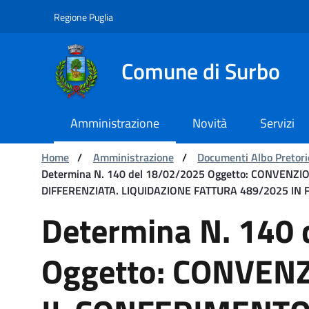
Navigazione
Salta al contenuto
Regione Puglia
Comune di Surbo
Amministrazione
Novità
Servizi
Ti trovi in:
Home
/
Amministrazione
/
Documenti Albo Pretori
Determina N. 140 del 18/02/2025 Oggetto: CONVENZI
DIFFERENZIATA. LIQUIDAZIONE FATTURA 489/2025 IN 
Determina N. 140 del 1
Determina N. 140
Oggetto: CONVEN