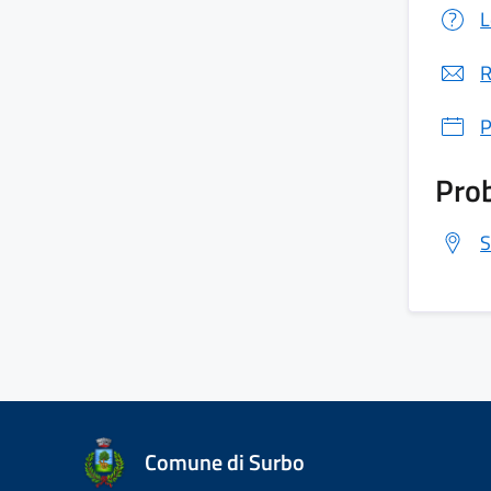
L
R
P
Prob
S
Comune di Surbo