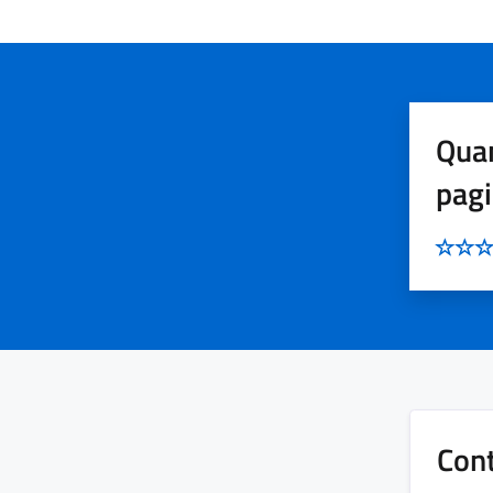
Quan
pag
Cont