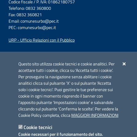
Codice fiscale / P. IVA: 01862180757
Telefono: 0832 360800
Fax: 0832 360821
Email:
comunesurbo@pec.it
PEC:
comunesurbo@pec.it
URP - Ufficio Relazioni con il Pubblico
Iniziativa finanziata con risorse del POC Puglia 2014-2020. Asse II.
Azione 2.3.
Questo sito utilizza cookie tecnici e cookie analitici. Per
accettare tutti i cookie, clicca su 'Accetta tutti i cookie'.
Per proseguire la navigazione senza abilitare i cookie
analitici clicca sul pulsante 'X' o sul pulsante 'Accetta
solo i cookie tecnici'. Puoi gestire le tue preferenze sui
cookie in ogni momento riaprendo il banner con
Link utili
l'apposito pulsante 'Impostazioni cookie' e salvandole
Informativa privacy
cliccando sul pulsante 'Conferma le scelte'. Per vedere la
Cookie Policy completa, clicca
MAGGIORI INFORMAZIONI
Cookie policy
Cookie tecnici
Dichiarazione di accessibilità
Cookie necessari per il funzionamento del sito.