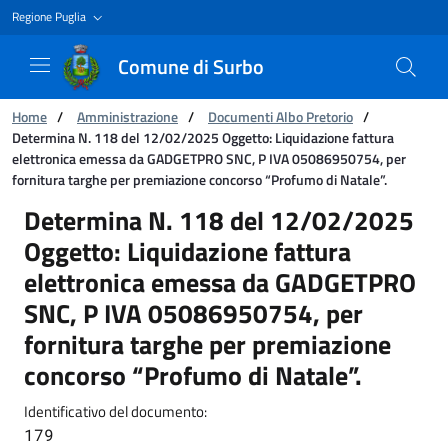
Regione Puglia
Comune di Surbo
Ti trovi in:
Home
/
Amministrazione
/
Documenti Albo Pretorio
/
Determina N. 118 del 12/02/2025 Oggetto: Liquidazione fattura
elettronica emessa da GADGETPRO SNC, P IVA 05086950754, per
fornitura targhe per premiazione concorso “Profumo di Natale”.
Determina N. 118 del 12/02/2025 Oggetto: Li
Determina N. 118 del 12/02/2025
Oggetto: Liquidazione fattura
elettronica emessa da GADGETPRO
SNC, P IVA 05086950754, per
fornitura targhe per premiazione
concorso “Profumo di Natale”.
Identificativo del documento:
179