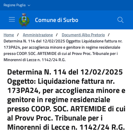
Regione Puglia
Comune di Surbo
Ti trovi in:
Home
/
Amministrazione
/
Documenti Albo Pretorio
/
Determina N. 114 del 12/02/2025 Oggetto: Liquidazione fattura nr.
173PA24, per accoglienza minore e genitore in regime residenziale
presso COOP. SOC. ARTEMIDE di cui al Provv Proc. Tribunale per i
Minorenni di Lecce n. 1142/24 R.G.
Determina N. 114 del 12/02/2025 Oggetto: Liqu
Determina N. 114 del 12/02/2025
Oggetto: Liquidazione fattura nr.
173PA24, per accoglienza minore e
genitore in regime residenziale
presso COOP. SOC. ARTEMIDE di cui
al Provv Proc. Tribunale per i
Minorenni di Lecce n. 1142/24 R.G.