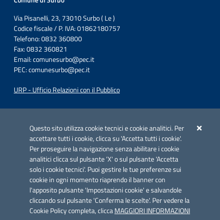
Comune di Surbo
Via Pisanelli, 23, 73010 Surbo ( Le )
Codice fiscale / P. IVA: 01862180757
Telefono: 0832 360800
Fax: 0832 360821
Email:
comunesurbo@pec.it
PEC:
comunesurbo@pec.it
URP - Ufficio Relazioni con il Pubblico
Iniziativa finanziata con risorse del POC Puglia 2014-2020. Asse II.
Azione 2.3.
Questo sito utilizza cookie tecnici e cookie analitici. Per
accettare tutti i cookie, clicca su 'Accetta tutti i cookie'.
Per proseguire la navigazione senza abilitare i cookie
analitici clicca sul pulsante 'X' o sul pulsante 'Accetta
solo i cookie tecnici'. Puoi gestire le tue preferenze sui
cookie in ogni momento riaprendo il banner con
Link utili
l'apposito pulsante 'Impostazioni cookie' e salvandole
Informativa privacy
cliccando sul pulsante 'Conferma le scelte'. Per vedere la
Cookie Policy completa, clicca
MAGGIORI INFORMAZIONI
Cookie policy