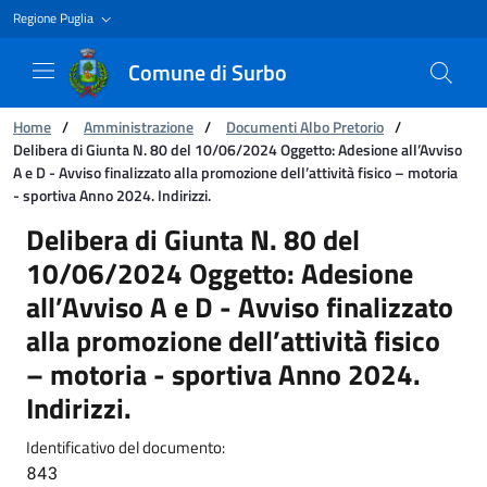
Regione Puglia
Comune di Surbo
Ti trovi in:
Home
/
Amministrazione
/
Documenti Albo Pretorio
/
Delibera di Giunta N. 80 del 10/06/2024 Oggetto: Adesione all’Avviso
A e D - Avviso finalizzato alla promozione dell’attività fisico – motoria
- sportiva Anno 2024. Indirizzi.
Delibera di Giunta N. 80 del 10/06/2024 Oggetto
Delibera di Giunta N. 80 del
10/06/2024 Oggetto: Adesione
all’Avviso A e D - Avviso finalizzato
alla promozione dell’attività fisico
– motoria - sportiva Anno 2024.
Indirizzi.
Identificativo del documento:
843