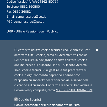
Codice fiscale / P. IVA: 01862180757
Telefono: 0832 360800
Fax: 0832 360821
Email:
comunesurbo@pec.it
PEC:
comunesurbo@pec.it
URP - Ufficio Relazioni con il Pubblico
Iniziativa finanziata con risorse del POC Puglia 2014-2020. Asse II.
Azione 2.3.
Questo sito utilizza cookie tecnici e cookie analitici. Per
accettare tutti i cookie, clicca su 'Accetta tutti i cookie'.
Per proseguire la navigazione senza abilitare i cookie
analitici clicca sul pulsante 'X' o sul pulsante 'Accetta
solo i cookie tecnici'. Puoi gestire le tue preferenze sui
cookie in ogni momento riaprendo il banner con
Link utili
l'apposito pulsante 'Impostazioni cookie' e salvandole
Informativa privacy
cliccando sul pulsante 'Conferma le scelte'. Per vedere la
Cookie Policy completa, clicca
MAGGIORI INFORMAZIONI
Cookie policy
Cookie tecnici
Dichiarazione di accessibilità
Cookie necessari per il funzionamento del sito.