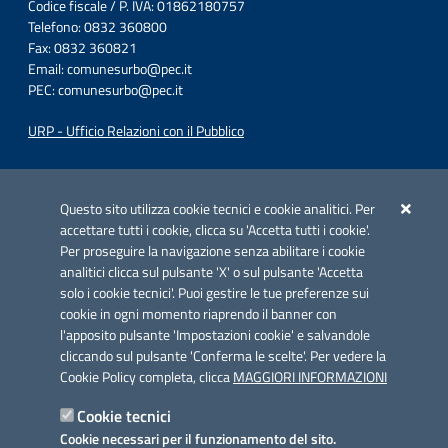
Codice fiscale / P. IVA: 01862180757
Telefono: 0832 360800
Fax: 0832 360821
Email:
comunesurbo@pec.it
PEC:
comunesurbo@pec.it
URP - Ufficio Relazioni con il Pubblico
Iniziativa finanziata con risorse del POC Puglia 2014-2020. Asse II.
Azione 2.3.
Questo sito utilizza cookie tecnici e cookie analitici. Per
accettare tutti i cookie, clicca su 'Accetta tutti i cookie'.
Per proseguire la navigazione senza abilitare i cookie
analitici clicca sul pulsante 'X' o sul pulsante 'Accetta
solo i cookie tecnici'. Puoi gestire le tue preferenze sui
cookie in ogni momento riaprendo il banner con
Link utili
l'apposito pulsante 'Impostazioni cookie' e salvandole
Informativa privacy
cliccando sul pulsante 'Conferma le scelte'. Per vedere la
Cookie Policy completa, clicca
MAGGIORI INFORMAZIONI
Cookie policy
Cookie tecnici
Dichiarazione di accessibilità
Cookie necessari per il funzionamento del sito.