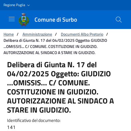
Regione Puglia
Comune di Surbo
Ti trovi in:
Home
/
Amministrazione
/
Documenti Albo Pretorio
/
Delibera di Giunta N. 17 del 04/02/2025 Oggetto: GIUDIZIO
...OMISSIS... C/ COMUNE. COSTITUZIONE IN GIUDIZIO.
AUTORIZZAZIONE AL SINDACO A STARE IN GIUDIZIO.
Delibera di Giunta N. 17 del 04/02/2025 Ogg
Delibera di Giunta N. 17 del
04/02/2025 Oggetto: GIUDIZIO
...OMISSIS... C/ COMUNE.
COSTITUZIONE IN GIUDIZIO.
AUTORIZZAZIONE AL SINDACO A
STARE IN GIUDIZIO.
Identificativo del documento:
141