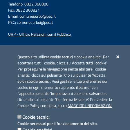
Telefono: 0832 360800
Fax: 0832 360821
Email:
comunesurbo@pec.it
PEC:
comunesurbo@pec.it
URP - Ufficio Relazioni con il Pubblico
Iniziativa finanziata con risorse del POC Puglia 2014-2020. Asse II.
Azione 2.3.
Questo sito utilizza cookie tecnici e cookie analitici. Per
accettare tutti i cookie, clicca su 'Accetta tutti i cookie'.
Per proseguire la navigazione senza abilitare i cookie
analitici clicca sul pulsante 'X' o sul pulsante 'Accetta
solo i cookie tecnici'. Puoi gestire le tue preferenze sui
cookie in ogni momento riaprendo il banner con
Link utili
l'apposito pulsante 'Impostazioni cookie' e salvandole
Informativa privacy
cliccando sul pulsante 'Conferma le scelte'. Per vedere la
Cookie Policy completa, clicca
MAGGIORI INFORMAZIONI
Cookie policy
Cookie tecnici
Dichiarazione di accessibilità
Cookie necessari per il funzionamento del sito.