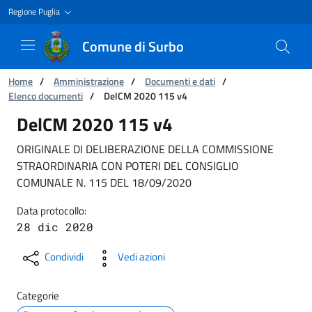
Regione Puglia
Comune di Surbo
Ti trovi in:
Home
/
Amministrazione
/
Documenti e dati
/
Elenco documenti
/
DelCM 2020 115 v4
DelCM 2020 115 v4
DelCM 2020 115 v4
ORIGINALE DI DELIBERAZIONE DELLA COMMISSIONE
STRAORDINARIA CON POTERI DEL CONSIGLIO
COMUNALE N. 115 DEL 18/09/2020
Data protocollo:
28 dic 2020
Condividi
Vedi azioni
Categorie