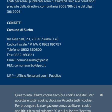
I dati personali pubblicati sono riutilizzabili solo alle condizioni
previste dalla direttiva comunitaria 2003/98/CE e dal d.lgs.
36/2006
CONTATTI
Comune di Surbo
Via Pisanelli, 23, 73010 Surbo ( Le )
Codice fiscale / P. IVA: 01862180757
Telefono: 0832 360800
Fax: 0832 360821
Email:
comunesurbo@pec.it
PEC:
comunesurbo@pec.it
URP - Ufficio Relazioni con il Pubblico
Iniziativa finanziata con risorse del POC Puglia 2014-2020. Asse II.
Azione 2.3.
Questo sito utilizza cookie tecnici e cookie analitici. Per
accettare tutti i cookie, clicca su 'Accetta tutti i cookie'.
Per proseguire la navigazione senza abilitare i cookie
analitici clicca sul pulsante 'X' o sul pulsante 'Accetta