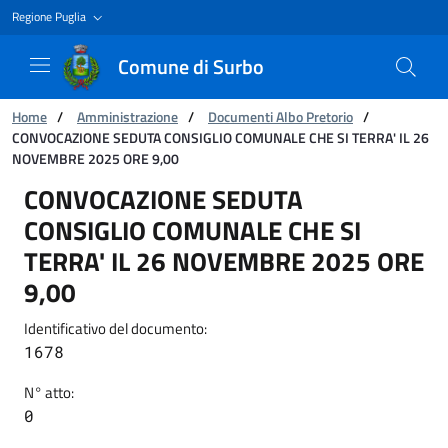
Regione Puglia
Comune di Surbo
Ti trovi in:
Home
/
Amministrazione
/
Documenti Albo Pretorio
/
CONVOCAZIONE SEDUTA CONSIGLIO COMUNALE CHE SI TERRA' IL 26
NOVEMBRE 2025 ORE 9,00
CONVOCAZIONE SEDUTA CONSIGLIO COMUNALE 
CONVOCAZIONE SEDUTA
CONSIGLIO COMUNALE CHE SI
TERRA' IL 26 NOVEMBRE 2025 ORE
9,00
Identificativo del documento:
1678
N° atto:
0