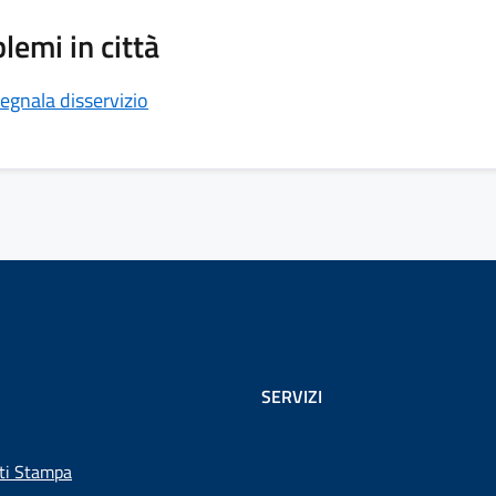
lemi in città
egnala disservizio
SERVIZI
ti Stampa