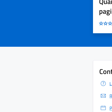
Quan
pag
Cont
L
R
P