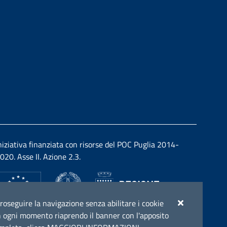
niziativa finanziata con risorse del POC Puglia 2014-
020. Asse II. Azione 2.3.
r proseguire la navigazione senza abilitare i cookie
e in ogni momento riaprendo il banner con l'apposito