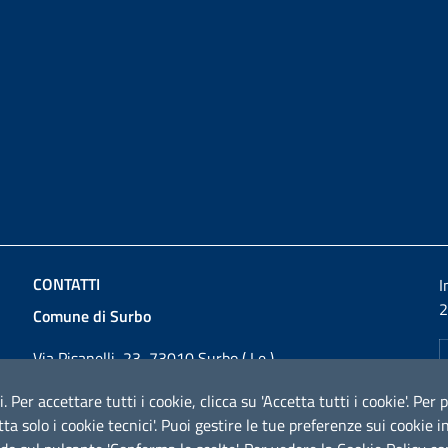
CONTATTI
I
2
Comune di Surbo
Via Pisanelli, 23, 73010 Surbo ( Le )
Codice fiscale / P. IVA: 01862180757
i. Per accettare tutti i cookie, clicca su 'Accetta tutti i cookie'. Pe
Telefono: 0832 360800
cetta solo i cookie tecnici'. Puoi gestire le tue preferenze sui cooki
Fax: 0832 360821