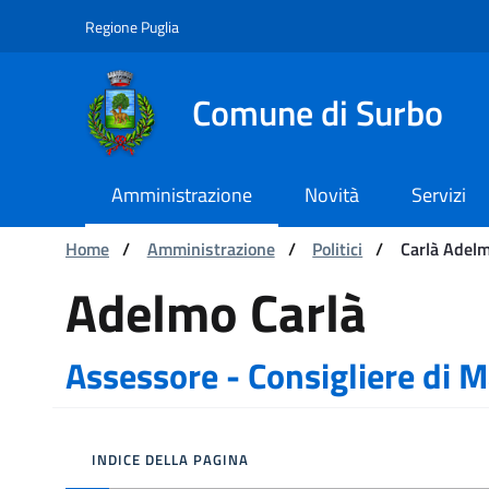
Navigazione
Salta al contenuto
Regione Puglia
Comune di Surbo
Amministrazione
Novità
Servizi
Ti trovi in:
Home
/
Amministrazione
/
Politici
/
Carlà Adelm
Carlà Adelmo | Assessore
Adelmo Carlà
Assessore
Consigliere di 
INDICE DELLA PAGINA