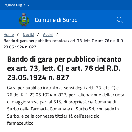
Regione Puglia
Comune di Surbo
Ti trovi in:
Home
/
Novità
/
Avvisi
/
Bando di gara per pubblico incanto ex art. 73, lett. C e art. 76 del R.D.
23.05.1924 n. 827
Bando di gara per pubblico incanto ex art. 73, l
Bando di gara per pubblico incanto
ex art. 73, lett. C) e art. 76 del R.D.
23.05.1924 n. 827
Gara per pubblico incanto ai sensi degli artt. 73 lett. C) e
76 del R.D. 23.05.1924 n. 827, per l’alienazione della quota
di maggioranza, pari al 51%, di proprietà del Comune di
Surbo della Farmacia Comunale di Surbo Srl, con sede in
Surbo, e della connessa titolarità dell’esercizio
farmaceutico.