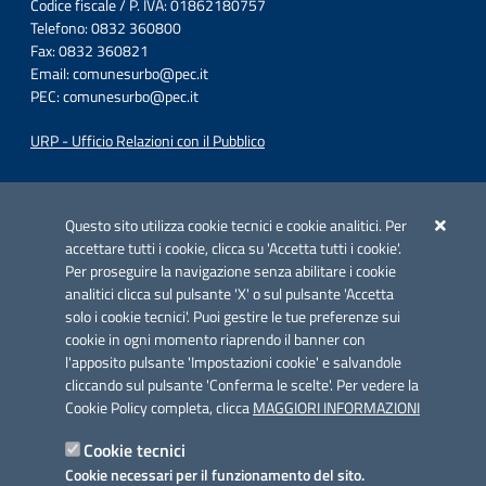
Codice fiscale / P. IVA: 01862180757
Telefono: 0832 360800
Fax: 0832 360821
Email:
comunesurbo@pec.it
PEC:
comunesurbo@pec.it
URP - Ufficio Relazioni con il Pubblico
Iniziativa finanziata con risorse del POC Puglia 2014-2020. Asse II.
Azione 2.3.
Questo sito utilizza cookie tecnici e cookie analitici. Per
accettare tutti i cookie, clicca su 'Accetta tutti i cookie'.
Per proseguire la navigazione senza abilitare i cookie
analitici clicca sul pulsante 'X' o sul pulsante 'Accetta
solo i cookie tecnici'. Puoi gestire le tue preferenze sui
cookie in ogni momento riaprendo il banner con
Link utili
l'apposito pulsante 'Impostazioni cookie' e salvandole
Informativa privacy
cliccando sul pulsante 'Conferma le scelte'. Per vedere la
Cookie Policy completa, clicca
MAGGIORI INFORMAZIONI
Cookie policy
Cookie tecnici
Dichiarazione di accessibilità
Cookie necessari per il funzionamento del sito.