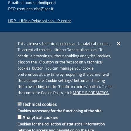
Email:
comunesurbo@pec.it
PEC:
comunesurbo@pec.it
URP - Ufficio Relazioni con il Pubblico
Iniziativa finanziata con risorse del POC Puglia 2014-2020. Asse II.
Azione 2.3.
This site uses technical cookies and analytical cookies.
To accept all cookies, click on 'Accept all cookies'. To
continue browsing without enabling analytical cookies,
click on the 'X' button or the 'Accept only technical
cookies' button. You can manage your cookie
preferences at any time by reopening the banner with
Link utili
the appropriate 'Cookie settings' button and saving
Informativa privacy
them by clicking on the 'Confirm choices' button. To see
the complete Cookie Policy, click
MORE INFORMATION
Cookie policy
Technical cookies
Dichiarazione di accessibilità
Cookies necessary for the functioning of the site.
Analytical cookies
Note legali
Cookies for the collection of statistical information
relating to access and navigation on the site.