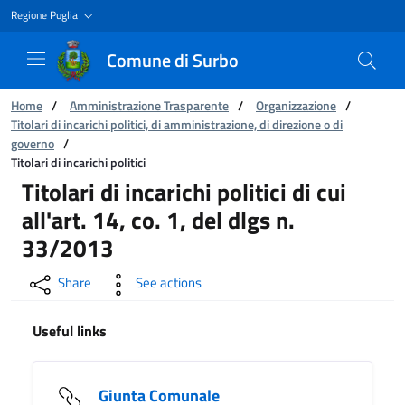
Regione Puglia
Comune di Surbo
You are:
Home
/
Amministrazione Trasparente
/
Organizzazione
/
Titolari di incarichi politici, di amministrazione, di direzione o di
governo
/
Titolari di incarichi politici
Titolari di incarichi politici
Titolari di incarichi politici di cui
all'art. 14, co. 1, del dlgs n.
33/2013
Share
See actions
Useful links
Giunta Comunale