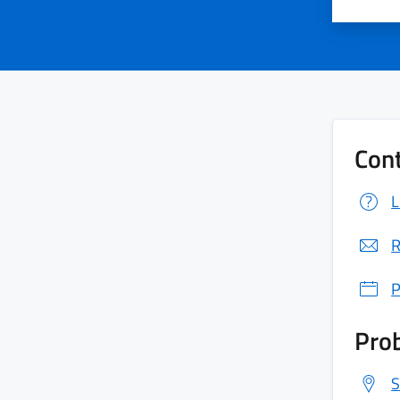
Cont
L
R
P
Prob
S