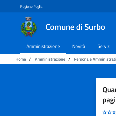
Navigation
Skip to Content
Regione Puglia
Comune di Surbo
Amministrazione
Novità
Servizi
You are:
Home
/
Amministrazione
/
Personale Amministrat
Persona Amministrativa
Quan
pag