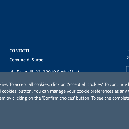
CONTATTI
I
2
Comune di Surbo
Via Pisanelli, 23, 73010 Surbo ( Le )
Codice fiscale / P. IVA: 01862180757
ies. To accept all cookies, click on 'Accept all cookies'. To contin
Telefono: 0832 360800
ical cookies' button. You can manage your cookie preferences at an
Fax: 0832 360821
em by clicking on the 'Confirm choices' button. To see the complete
Email:
comunesurbo@pec.it
PEC:
comunesurbo@pec.it
URP - Ufficio Relazioni con il Pubblico