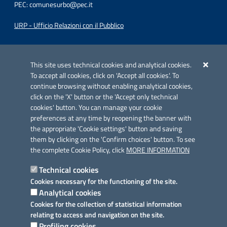
PEC:
comunesurbo@pec.it
URP - Ufficio Relazioni con il Pubblico
Iniziativa finanziata con risorse del POC Puglia 2014-2020. Asse II.
Azione 2.3.
This site uses technical cookies and analytical cookies.
To accept all cookies, click on 'Accept all cookies'. To
continue browsing without enabling analytical cookies,
click on the 'X' button or the 'Accept only technical
cookies' button. You can manage your cookie
preferences at any time by reopening the banner with
Link utili
the appropriate 'Cookie settings' button and saving
Informativa privacy
them by clicking on the 'Confirm choices' button. To see
the complete Cookie Policy, click
MORE INFORMATION
Cookie policy
Technical cookies
Dichiarazione di accessibilità
Cookies necessary for the functioning of the site.
Analytical cookies
Note legali
Cookies for the collection of statistical information
relating to access and navigation on the site.
Domande frequenti
Profiling cookies