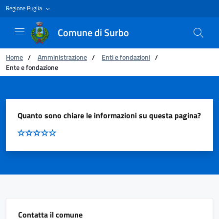
Regione Puglia
Comune di Surbo
You are:
Home
/
Amministrazione
/
Enti e fondazioni
/
Ente e fondazione
Ente e fondazione
Quanto sono chiare le informazioni su questa pagina?
Contatta il comune