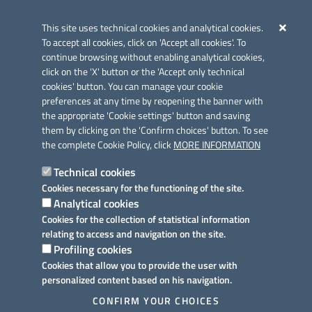
Iniziativa finanziata con risorse del POC Puglia 2014-2020. Asse II.
Azione 2.3.
This site uses technical cookies and analytical cookies.
To accept all cookies, click on 'Accept all cookies'. To
continue browsing without enabling analytical cookies,
click on the 'X' button or the 'Accept only technical
cookies' button. You can manage your cookie
preferences at any time by reopening the banner with
Link utili
the appropriate 'Cookie settings' button and saving
Informativa privacy
them by clicking on the 'Confirm choices' button. To see
the complete Cookie Policy, click
MORE INFORMATION
Cookie policy
Technical cookies
Dichiarazione di accessibilità
Cookies necessary for the functioning of the site.
Analytical cookies
Note legali
Cookies for the collection of statistical information
relating to access and navigation on the site.
Domande frequenti
Profiling cookies
Cookies that allow you to provide the user with
Richiesta assistenza
personalized content based on his navigation.
Prenotazione appuntamento
CONFIRM YOUR CHOICES