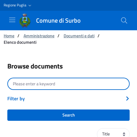
Regione Puglia
Comune di Surbo
You are:
Home
/
Amministrazione
/
Documenti e dati
/
Elenco documenti
Elenco documenti
Browse documents
Search by text
Filter by
Search
Sort order